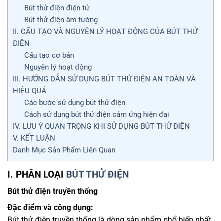
Bút thử điện điện tử
Bút thử điện âm tường
II. CẤU TẠO VÀ NGUYÊN LÝ HOẠT ĐỘNG CỦA BÚT THỬ
ĐIỆN
Cấu tạo cơ bản
Nguyên lý hoạt động
III. HƯỚNG DẪN SỬ DỤNG BÚT THỬ ĐIỆN AN TOÀN VÀ
HIỆU QUẢ
Các bước sử dụng bút thử điện
Cách sử dụng bút thử điện cảm ứng hiện đại
IV. LƯU Ý QUAN TRỌNG KHI SỬ DỤNG BÚT THỬ ĐIỆN
V. KẾT LUẬN
Danh Mục Sản Phẩm Liên Quan
I. PHÂN LOẠI
BÚT THỬ ĐIỆN
Bút thử điện truyền thống
Đặc điểm và công dụng:
Bút thử điện truyền thống là dòng sản phẩm phổ biến nhất,