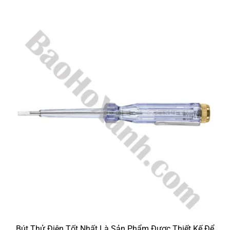
Bút Thử Điện Tốt Nhất Là Sản Phẩm Được Thiết Kế Để