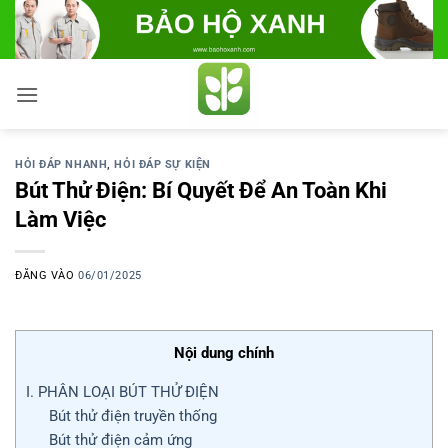
Bỏ
qua
nội
dung
HỎI ĐÁP NHANH
,
HỎI ĐÁP SỰ KIỆN
Bút Thử Điện: Bí Quyết Để An Toàn Khi
Làm Việc
ĐĂNG VÀO
06/01/2025
Nội dung chính
I. PHÂN LOẠI BÚT THỬ ĐIỆN
Bút thử điện truyền thống
Bút thử điện cảm ứng