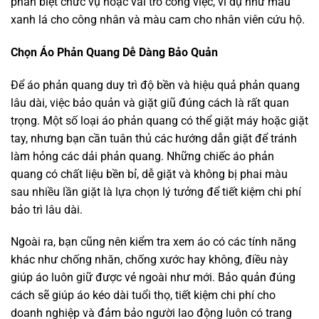
phân biệt chức vụ hoặc vai trò công việc, ví dụ như màu
xanh lá cho công nhân và màu cam cho nhân viên cứu hộ.
Chọn Áo Phản Quang Dễ Dàng Bảo Quản
Để áo phản quang duy trì độ bền và hiệu quả phản quang
lâu dài, việc bảo quản và giặt giũ đúng cách là rất quan
trọng. Một số loại áo phản quang có thể giặt máy hoặc giặt
tay, nhưng bạn cần tuân thủ các hướng dẫn giặt để tránh
làm hỏng các dải phản quang. Những chiếc áo phản
quang có chất liệu bền bỉ, dễ giặt và không bị phai màu
sau nhiều lần giặt là lựa chọn lý tưởng để tiết kiệm chi phí
bảo trì lâu dài.
Ngoài ra, bạn cũng nên kiểm tra xem áo có các tính năng
khác như chống nhăn, chống xước hay không, điều này
giúp áo luôn giữ được vẻ ngoài như mới. Bảo quản đúng
cách sẽ giúp áo kéo dài tuổi thọ, tiết kiệm chi phí cho
doanh nghiệp và đảm bảo người lao động luôn có trang