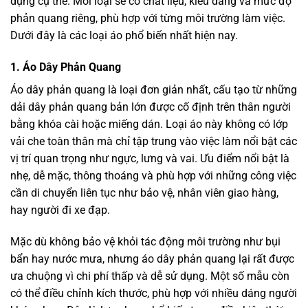
dụng cụ thể. Mỗi loại sẽ có chất liệu, kiểu dáng và mức độ
phản quang riêng, phù hợp với từng môi trường làm việc.
Dưới đây là các loại áo phổ biến nhất hiện nay.
1. Áo Dây Phản Quang
Áo dây phản quang là loại đơn giản nhất, cấu tạo từ những
dải dây phản quang bản lớn được cố định trên thân người
bằng khóa cài hoặc miếng dán. Loại áo này không có lớp
vải che toàn thân mà chỉ tập trung vào việc làm nổi bật các
vị trí quan trọng như ngực, lưng và vai. Ưu điểm nổi bật là
nhẹ, dễ mặc, thông thoáng và phù hợp với những công việc
cần di chuyển liên tục như bảo vệ, nhân viên giao hàng,
hay người đi xe đạp.
Mặc dù không bảo vệ khỏi tác động môi trường như bụi
bẩn hay nước mưa, nhưng áo dây phản quang lại rất được
ưa chuộng vì chi phí thấp và dễ sử dụng. Một số mẫu còn
có thể điều chỉnh kích thước, phù hợp với nhiều dáng người