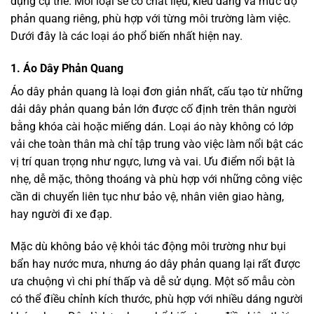
dụng cụ thể. Mỗi loại sẽ có chất liệu, kiểu dáng và mức độ
phản quang riêng, phù hợp với từng môi trường làm việc.
Dưới đây là các loại áo phổ biến nhất hiện nay.
1. Áo Dây Phản Quang
Áo dây phản quang là loại đơn giản nhất, cấu tạo từ những
dải dây phản quang bản lớn được cố định trên thân người
bằng khóa cài hoặc miếng dán. Loại áo này không có lớp
vải che toàn thân mà chỉ tập trung vào việc làm nổi bật các
vị trí quan trọng như ngực, lưng và vai. Ưu điểm nổi bật là
nhẹ, dễ mặc, thông thoáng và phù hợp với những công việc
cần di chuyển liên tục như bảo vệ, nhân viên giao hàng,
hay người đi xe đạp.
Mặc dù không bảo vệ khỏi tác động môi trường như bụi
bẩn hay nước mưa, nhưng áo dây phản quang lại rất được
ưa chuộng vì chi phí thấp và dễ sử dụng. Một số mẫu còn
có thể điều chỉnh kích thước, phù hợp với nhiều dáng người