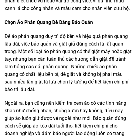
phân biệt chức vụ hoặc vai trò công việc, ví dụ như màu
xanh lá cho công nhân và màu cam cho nhân viên cứu hộ.
Chọn Áo Phản Quang Dễ Dàng Bảo Quản
Để áo phản quang duy trì độ bền và hiệu quả phản quang
lâu dài, việc bảo quản và giặt giũ đúng cách là rất quan
trọng. Một số loại áo phản quang có thể giặt máy hoặc giặt
tay, nhưng bạn cần tuân thủ các hướng dẫn giặt để tránh
làm hỏng các dải phản quang. Những chiếc áo phản
quang có chất liệu bền bỉ, dễ giặt và không bị phai màu
sau nhiều lần giặt là lựa chọn lý tưởng để tiết kiệm chi phí
bảo trì lâu dài.
Ngoài ra, bạn cũng nên kiểm tra xem áo có các tính năng
khác như chống nhăn, chống xước hay không, điều này
giúp áo luôn giữ được vẻ ngoài như mới. Bảo quản đúng
cách sẽ giúp áo kéo dài tuổi thọ, tiết kiệm chi phí cho
doanh nghiệp và đảm bảo người lao động luôn có trang