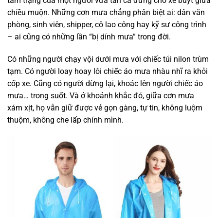
tâm trạng của một người vừa tan ca đứng chờ xe buýt giữa
chiều muộn. Những cơn mưa chẳng phân biệt ai: dân văn
phòng, sinh viên, shipper, cô lao công hay kỹ sư công trình
– ai cũng có những lần “bị dính mưa” trong đời.
Có những người chạy vội dưới mưa với chiếc túi nilon trùm
tạm. Có người loay hoay lôi chiếc áo mưa nhàu nhĩ ra khỏi
cốp xe. Cũng có người dừng lại, khoác lên người chiếc áo
mưa… trong suốt. Và ở khoảnh khắc đó, giữa cơn mưa
xám xịt, họ vẫn giữ được vẻ gọn gàng, tự tin, không luộm
thuộm, không che lấp chính mình.