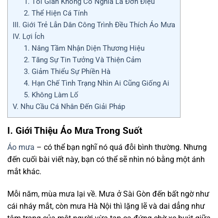
1. Tối Giản Không Có Nghĩa Là Đơn Điệu
2. Thể Hiện Cá Tính
III. Giới Trẻ Lẫn Dân Công Trình Đều Thích Áo Mưa
IV. Lợi Ích
1. Nâng Tầm Nhận Diện Thương Hiệu
2. Tăng Sự Tin Tưởng Và Thiện Cảm
3. Giảm Thiểu Sự Phiền Hà
4. Hạn Chế Tình Trạng Nhìn Ai Cũng Giống Ai
5. Không Làm Lố
V. Nhu Cầu Cá Nhân Đến Giải Pháp
I. Giới Thiệu Áo Mưa Trong Suốt
Áo mưa
– có thể bạn nghĩ nó quá đỗi bình thường. Nhưng
đến cuối bài viết này, bạn có thể sẽ nhìn nó bằng một ánh
mắt khác.
Mỗi năm, mùa mưa lại về. Mưa ở Sài Gòn đến bất ngờ như
cái nháy mắt, còn mưa Hà Nội thì lặng lẽ và dai dẳng như