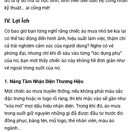
đó là lý do mà từ học sinh, sinh viên đến bảo vệ, công nhân
kỹ thuật… ai cũng mê!
IV. Lợi Ích
Có bao giờ bạn từng nghĩ rằng chiếc áo mưa nhỏ bé kia lại
có thể tác động đến hình ảnh, hiệu suất làm việc, thậm chí
cả trải nghiệm cảm xúc của người dùng? Nghe có vẻ
phóng đại, nhưng chỉ khi đi sâu vào từng “tác dụng phụ”
của nó, bạn mới thấy chiếc áo này không hề đơn giản như
vẻ ngoài trong suốt của nó.
1. Nâng Tầm Nhận Diện Thương Hiệu
Một chiếc áo mưa truyền thống, nếu không phải màu sắc
đặc trưng hoặc in logo rõ ràng, thì khi mặc vào sẽ gần như
“xóa mờ” mọi dấu hiệu nhận diện. Trong khi đó, áo mưa
trong suốt giữ nguyên những gì đã được đầu tư trước đó:
đồng phục, bảng tên, mũ logo, thẻ nhân viên, màu áo
ngành…