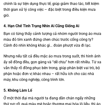
chính là sự tiện dụng thực tế, giúp giảm thao tác, tiết kiệm
thời gian xử lý công việc – đặc biệt trong điều kiện mưa
gió.
4. Hạn Chế Tình Trạng Nhìn Ai Cũng Giống Ai
Bạn có từng thấy cảnh tượng cả nhóm người trong áo mưa
màu đỏ tím xanh đứng chen chúc trước cổng công ty?
Cảnh đó nhìn không khác gì… đoàn phượt vừa đi lạc.
Nhưng nếu tất cả đều mặc áo mưa trong suốt, thì hình ảnh
ấy sẽ đồng đều, gọn gàng và “dễ chịu” hơn rất nhiều. Từ xa
vẫn thấy rõ đồng phục bên trong, giúp phân biệt vai trò, bộ
phận hoặc đơn vị khác nhau – rất hữu ích cho các nhà
máy, khu công nghiệp, công trình lớn.
5. Không Làm Lố
Ở một thời đại mà người ta đang dần chán ngấy những
thứ rực rỡ, quá màu mè hoặc thương mại hóa lộ liễu, thì áo