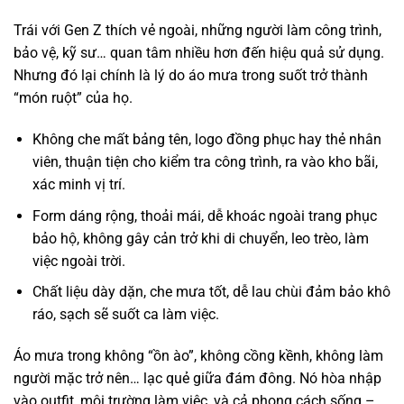
Trái với Gen Z thích vẻ ngoài, những người làm công trình,
bảo vệ, kỹ sư… quan tâm nhiều hơn đến hiệu quả sử dụng.
Nhưng đó lại chính là lý do áo mưa trong suốt trở thành
“món ruột” của họ.
Không che mất bảng tên, logo đồng phục hay thẻ nhân
viên, thuận tiện cho kiểm tra công trình, ra vào kho bãi,
xác minh vị trí.
Form dáng rộng, thoải mái, dễ khoác ngoài trang phục
bảo hộ, không gây cản trở khi di chuyển, leo trèo, làm
việc ngoài trời.
Chất liệu dày dặn, che mưa tốt, dễ lau chùi đảm bảo khô
ráo, sạch sẽ suốt ca làm việc.
Áo mưa trong không “ồn ào”, không cồng kềnh, không làm
người mặc trở nên… lạc quẻ giữa đám đông. Nó hòa nhập
vào outfit, môi trường làm việc, và cả phong cách sống –