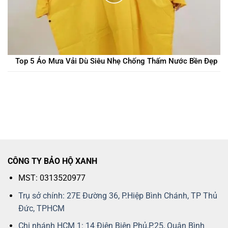
Top 5 Áo Mưa Vải Dù Siêu Nhẹ Chống Thấm Nước Bền Đẹp
CÔNG TY BẢO HỘ XANH
MST: 0313520977
Trụ sở chính: 27E Đường 36, P.Hiệp Bình Chánh, TP Thủ
Đức, TPHCM
Chi nhánh HCM 1: 14 Điện Biên Phủ,P.25, Quận Bình