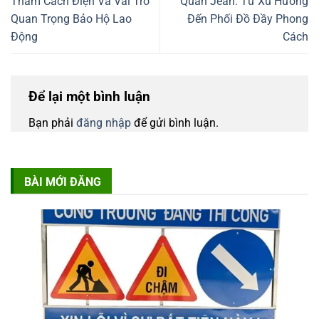
Thảm Cách Điện Và Vai Trò
Quần Jean: Từ Xu Hướng
Quan Trọng Bảo Hộ Lao
Đến Phối Đồ Đầy Phong
Động
Cách
Để lại một bình luận
Bạn phải
đăng nhập
để gửi bình luận.
BÀI MỚI ĐĂNG