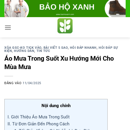
Bỏ
qua
nội
dung
XÓA GSC-KO TICK VÀO
,
BÀI VIẾT 5 SAO
,
HỎI ĐÁP NHANH
,
HỎI ĐÁP SỰ
KIỆN
,
HƯỚNG DẪN
,
TIN TỨC
Áo Mưa Trong Suốt Xu Hướng Mới Cho
Mùa Mưa
ĐĂNG VÀO
11/04/2025
Nội dung chính
I. Giới Thiệu Áo Mưa Trong Suốt
II. Từ Đơn Giản Đến Phong Cách