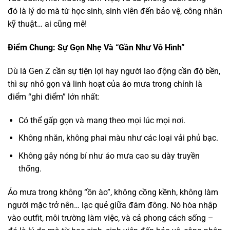
đó là lý do mà từ học sinh, sinh viên đến bảo vệ, công nhân
kỹ thuật… ai cũng mê!
Điểm Chung: Sự Gọn Nhẹ Và “Gần Như Vô Hình”
Dù là Gen Z cần sự tiện lợi hay người lao động cần độ bền,
thì sự nhỏ gọn và linh hoạt của áo mưa trong chính là
điểm “ghi điểm” lớn nhất:
Có thể gấp gọn và mang theo mọi lúc mọi nơi.
Không nhăn, không phai màu như các loại vải phủ bạc.
Không gây nóng bí như áo mưa cao su dày truyền
thống.
Áo mưa trong không “ồn ào”, không cồng kềnh, không làm
người mặc trở nên… lạc quẻ giữa đám đông. Nó hòa nhập
vào outfit, môi trường làm việc, và cả phong cách sống –