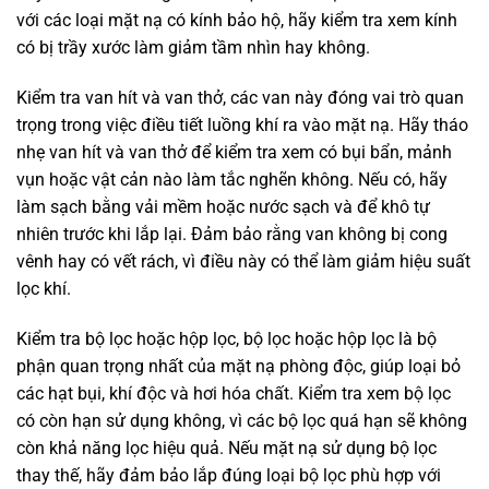
với các loại mặt nạ có kính bảo hộ, hãy kiểm tra xem kính
có bị trầy xước làm giảm tầm nhìn hay không.
Kiểm tra van hít và van thở, các van này đóng vai trò quan
trọng trong việc điều tiết luồng khí ra vào mặt nạ. Hãy tháo
nhẹ van hít và van thở để kiểm tra xem có bụi bẩn, mảnh
vụn hoặc vật cản nào làm tắc nghẽn không. Nếu có, hãy
làm sạch bằng vải mềm hoặc nước sạch và để khô tự
nhiên trước khi lắp lại. Đảm bảo rằng van không bị cong
vênh hay có vết rách, vì điều này có thể làm giảm hiệu suất
lọc khí.
Kiểm tra bộ lọc hoặc hộp lọc, bộ lọc hoặc hộp lọc là bộ
phận quan trọng nhất của mặt nạ phòng độc, giúp loại bỏ
các hạt bụi, khí độc và hơi hóa chất. Kiểm tra xem bộ lọc
có còn hạn sử dụng không, vì các bộ lọc quá hạn sẽ không
còn khả năng lọc hiệu quả. Nếu mặt nạ sử dụng bộ lọc
thay thế, hãy đảm bảo lắp đúng loại bộ lọc phù hợp với