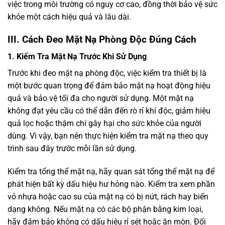
việc trong môi trường có nguy cơ cao, đồng thời bảo vệ sức
khỏe một cách hiệu quả và lâu dài.
III. Cách Đeo Mặt Nạ Phòng Độc Đúng Cách
1. Kiểm Tra Mặt Nạ Trước Khi Sử Dụng
Trước khi đeo mặt nạ phòng độc, việc kiểm tra thiết bị là
một bước quan trọng để đảm bảo mặt nạ hoạt động hiệu
quả và bảo vệ tối đa cho người sử dụng. Một mặt nạ
không đạt yêu cầu có thể dẫn đến rò rỉ khí độc, giảm hiệu
quả lọc hoặc thậm chí gây hại cho sức khỏe của người
dùng. Vì vậy, bạn nên thực hiện kiểm tra mặt nạ theo quy
trình sau đây trước mỗi lần sử dụng.
Kiểm tra tổng thể mặt nạ, hãy quan sát tổng thể mặt nạ để
phát hiện bất kỳ dấu hiệu hư hỏng nào. Kiểm tra xem phần
vỏ nhựa hoặc cao su của mặt nạ có bị nứt, rách hay biến
dạng không. Nếu mặt nạ có các bộ phận bằng kim loại,
hãy đảm bảo không có dấu hiệu rỉ sét hoặc ăn mòn. Đối