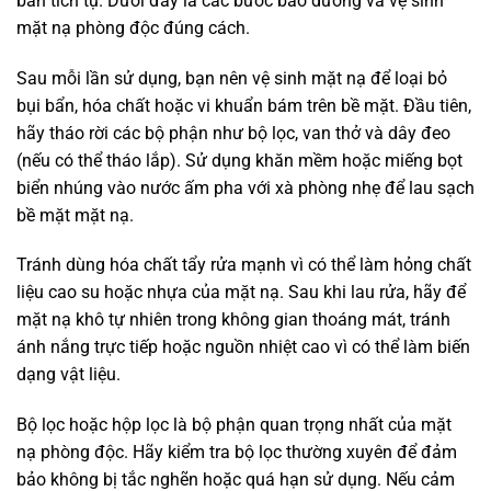
bẩn tích tụ. Dưới đây là các bước bảo dưỡng và vệ sinh
mặt nạ phòng độc đúng cách.
Sau mỗi lần sử dụng, bạn nên vệ sinh mặt nạ để loại bỏ
bụi bẩn, hóa chất hoặc vi khuẩn bám trên bề mặt. Đầu tiên,
hãy tháo rời các bộ phận như bộ lọc, van thở và dây đeo
(nếu có thể tháo lắp). Sử dụng khăn mềm hoặc miếng bọt
biển nhúng vào nước ấm pha với xà phòng nhẹ để lau sạch
bề mặt mặt nạ.
Tránh dùng hóa chất tẩy rửa mạnh vì có thể làm hỏng chất
liệu cao su hoặc nhựa của mặt nạ. Sau khi lau rửa, hãy để
mặt nạ khô tự nhiên trong không gian thoáng mát, tránh
ánh nắng trực tiếp hoặc nguồn nhiệt cao vì có thể làm biến
dạng vật liệu.
Bộ lọc hoặc hộp lọc là bộ phận quan trọng nhất của mặt
nạ phòng độc. Hãy kiểm tra bộ lọc thường xuyên để đảm
bảo không bị tắc nghẽn hoặc quá hạn sử dụng. Nếu cảm