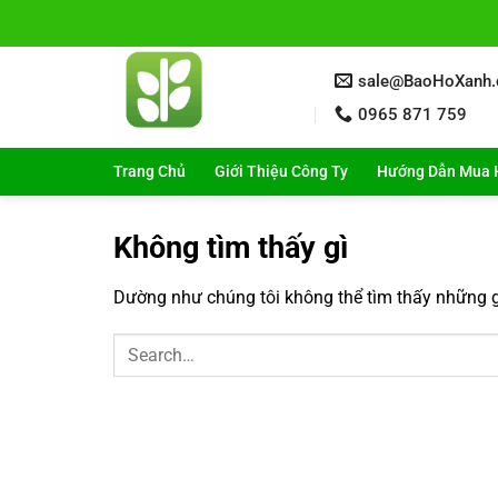
Bỏ
qua
nội
sale@BaoHoXanh
dung
0965 871 759
Trang Chủ
Giới Thiệu Công Ty
Hướng Dẫn Mua 
Không tìm thấy gì
Dường như chúng tôi không thể tìm thấy những gì