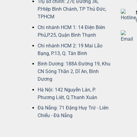
Trụ sở chính: 27E Đường 36,
P.Hiệp Bình Chánh, TP Thủ Đức,
TPHCM
Chi nhánh HCM 1: 14 Điện Biên
Phủ,P.25, Quận Bình Thạnh
Chi nhánh HCM 2: 19 Mai Lão
Bạng, P.13, Q. Tân Bình
Bình Dương: 188A Đường 19, Khu
CN Sóng Thần 2, Dĩ An, Bình
Dương
Hà Nội: 142 Nguyễn Lân, P.
Phương Liệt, Q.Thanh Xuân
Đà Nẵng: 71 Đặng Huy Trứ - Liên
Chiểu - Đà Nẵng