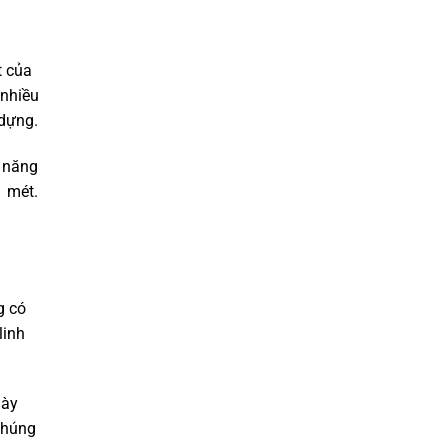
t của
 nhiều
 dựng.
ả năng
1 mét.
g có
linh
này
chúng