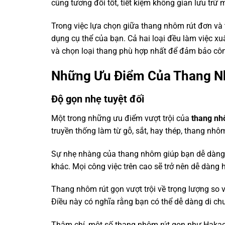
cũng tương đối tốt, tiết kiệm không gian lưu trữ 
Trong việc lựa chọn giữa thang nhôm rút đơn và
dụng cụ thể của bạn. Cả hai loại đều làm việc xu
và chọn loại thang phù hợp nhất để đảm bảo côn
Những Ưu Điểm Của Thang N
Độ gọn nhẹ tuyệt đối
Một trong những ưu điểm vượt trội của
thang nh
truyền thống làm từ gỗ, sắt, hay thép, thang nhô
Sự nhẹ nhàng của thang nhôm giúp bạn dễ dàng 
khác. Mọi công việc trên cao sẽ trở nên dễ dàng 
Thang nhôm rút gọn vượt trội về trọng lượng so v
Điều này có nghĩa rằng bạn có thể dễ dàng di c
Thậm chí, một số thang nhôm rút gọn như Hakach