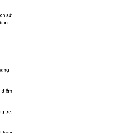
ích sử
 bạn
thang
a điểm
g tre.
ó trọng