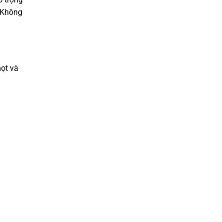
. Không
mọt và