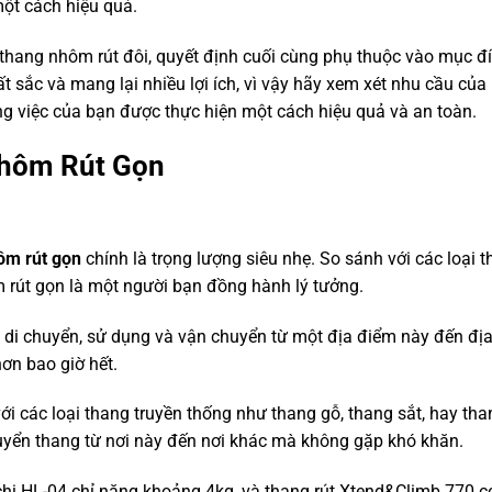
một cách hiệu quả.
 thang nhôm rút đôi, quyết định cuối cùng phụ thuộc vào mục đ
ất sắc và mang lại nhiều lợi ích, vì vậy hãy xem xét nhu cầu của
g việc của bạn được thực hiện một cách hiệu quả và an toàn.
hôm Rút Gọn
ôm rút gọn
chính là trọng lượng siêu nhẹ. So sánh với các loại 
m rút gọn là một người bạn đồng hành lý tưởng.
di chuyển, sử dụng và vận chuyển từ một địa điểm này đến đị
hơn bao giờ hết.
ới các loại thang truyền thống như thang gỗ, thang sắt, hay than
huyển thang từ nơi này đến nơi khác mà không gặp khó khăn.
i HL-04 chỉ nặng khoảng 4kg, và thang rút Xtend&Climb 770 c