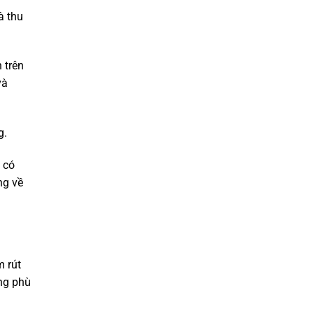
à thu
 trên
và
g.
 có
ng về
m rút
ang phù