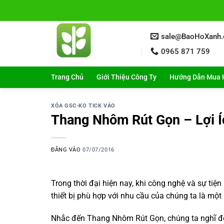
Bỏ
qua
nội
sale@BaoHoXanh
dung
0965 871 759
Trang Chủ
Giới Thiệu Công Ty
Hướng Dẫn Mua 
XÓA GSC-KO TICK VÀO
Thang Nhôm Rút Gọn – Lợi Í
ĐĂNG VÀO
07/07/2016
Trong thời đại hiện nay, khi công nghệ và sự tiệ
thiết bị phù hợp với nhu cầu của chúng ta là một
Nhắc đến Thang Nhôm Rút Gọn, chúng ta nghĩ đế