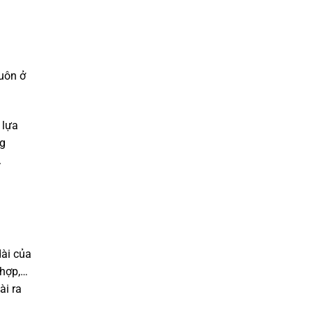
uôn ở
 lựa
ng
.
dài của
 hợp,…
ài ra