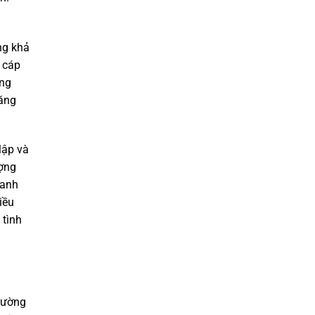
ờng khả
 cáp
ờng
tăng
lập và
ượng
oanh
iều
 tình
trường