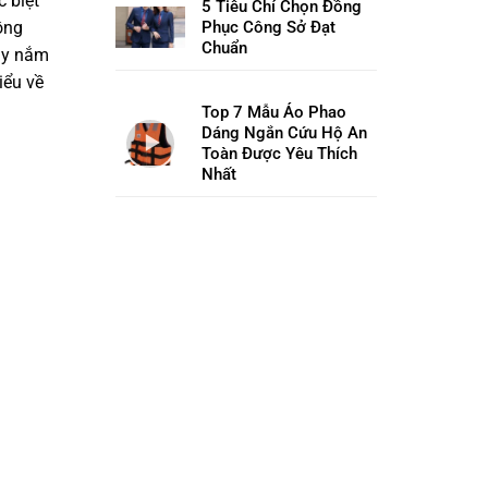
 biệt
5 Tiêu Chí Chọn Đồng
Phục Công Sở Đạt
ồng
Chuẩn
ậy nắm
iểu về
Top 7 Mẫu Áo Phao
Dáng Ngắn Cứu Hộ An
Toàn Được Yêu Thích
Nhất