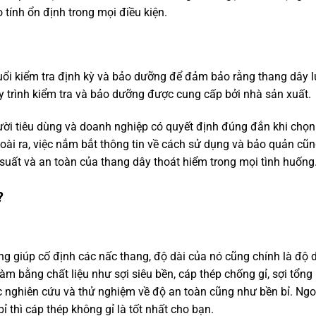
tính ổn định trong mọi điều kiện.
ổi kiểm tra định kỳ và bảo dưỡng để đảm bảo rằng thang dây l
uy trình kiểm tra và bảo dưỡng được cung cấp bởi nhà sản xuất.
ời tiêu dùng và doanh nghiệp có quyết định đúng đắn khi chọn
ài ra, việc nắm bắt thông tin về cách sử dụng và bảo quản cũ
 suất và an toàn của thang dây thoát hiểm trong mọi tình huống
?
ng giúp cố định các nấc thang, độ dài của nó cũng chính là độ 
m bằng chất liệu như sợi siêu bền, cáp thép chống gỉ, sợi tổng
c nghiên cứu và thử nghiệm về độ an toàn cũng như bền bỉ. Ngo
 thì cáp thép không gỉ là tốt nhất cho bạn.