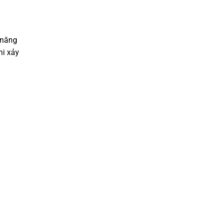
 năng
hi xảy