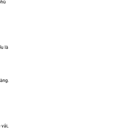
phù
ếu là
dàng.
vải,