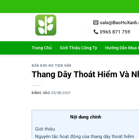
Bỏ
qua
nội
sale@BaoHoXanh
dung
0965 871 759
Trang Chủ
Giới Thiệu Công Ty
Hướng Dẫn Mua 
XÓA GSC-KO TICK VÀO
Thang Dây Thoát Hiểm Và Nh
ĐĂNG VÀO
05/08/2021
Nội dung chính
Giới thiệu
Nguyên tắc hoạt động của thang dây thoát hiểm