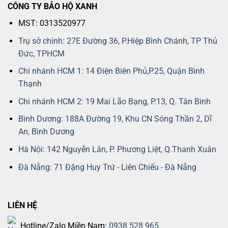
CÔNG TY BẢO HỘ XANH
MST: 0313520977
Trụ sở chính: 27E Đường 36, P.Hiệp Bình Chánh, TP Thủ
Đức, TPHCM
Chi nhánh HCM 1: 14 Điện Biên Phủ,P.25, Quận Bình
Thạnh
Chi nhánh HCM 2: 19 Mai Lão Bạng, P.13, Q. Tân Bình
Bình Dương: 188A Đường 19, Khu CN Sóng Thần 2, Dĩ
An, Bình Dương
Hà Nội: 142 Nguyễn Lân, P. Phương Liệt, Q.Thanh Xuân
Đà Nẵng: 71 Đặng Huy Trứ - Liên Chiểu - Đà Nẵng
LIÊN HỆ
Hotline/Zalo Miền Nam:
0938 528 965