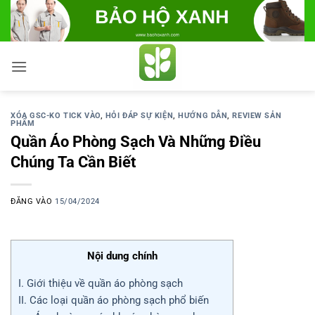
Bỏ
qua
nội
dung
XÓA GSC-KO TICK VÀO
,
HỎI ĐÁP SỰ KIỆN
,
HƯỚNG DẪN
,
REVIEW SẢN
PHẨM
Quần Áo Phòng Sạch Và Những Điều
Chúng Ta Cần Biết
ĐĂNG VÀO
15/04/2024
Nội dung chính
I. Giới thiệu về quần áo phòng sạch
II. Các loại quần áo phòng sạch phổ biến