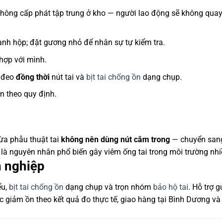
không cấp phát tập trung ở kho — người lao động sẽ không quay
nh hộp; đặt gương nhỏ để nhân sự tự kiểm tra.
 hợp với mình.
: đeo
đồng thời
nút tai và
bịt tai chống ồn
dạng chụp.
n theo quy định.
vừa phẫu thuật tai
không nên dùng nút cắm trong
— chuyển san
y là nguyên nhân phổ biến gây viêm ống tai trong môi trường nhi
h nghiệp
ểu,
bịt tai chống ồn
dạng chụp và trọn nhóm
bảo hộ tai
. Hỗ trợ 
c giảm ồn theo kết quả đo thực tế, giao hàng tại Bình Dương và