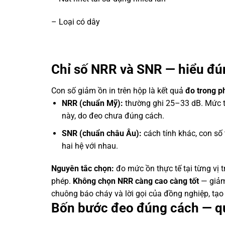
– Loại có dây
Chỉ số NRR và SNR — hiểu đún
Con số giảm ồn in trên hộp là kết quả
đo trong p
NRR (chuẩn Mỹ):
thường ghi 25–33 dB. Mức t
này, do đeo chưa đúng cách.
SNR (chuẩn châu Âu):
cách tính khác, con s
hai hệ với nhau.
Nguyên tắc chọn:
đo mức ồn thực tế tại từng vị t
phép.
Không chọn NRR càng cao càng tốt
— giảm
chuông báo cháy và lời gọi của đồng nghiệp, tạo r
Bốn bước đeo đúng cách — qu