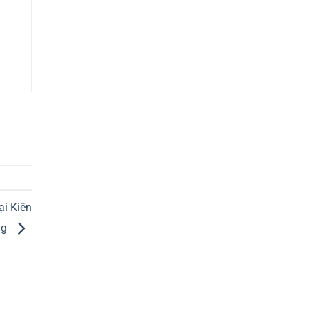
i Kiên
ng