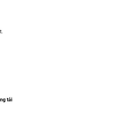
t.
ng tải