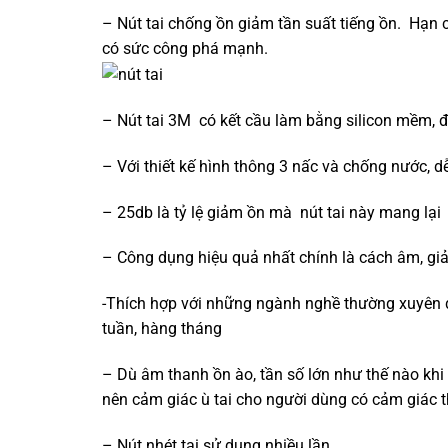
– Nút tai chống ồn giảm tần suất tiếng ồn. Hạn 
có sức công phá mạnh.
– Nút tai 3M có kết cầu làm bằng silicon mềm, đ
– Với thiết kế hình thông 3 nấc và chống nước, d
– 25db là tỷ lệ giảm ồn mà nút tai này mang lại
– Công dụng hiệu quả nhất chính là cách âm, gi
-Thích hợp với những ngành nghề thường xuyên đố
tuần, hàng tháng
– Dù âm thanh ồn ào, tần số lớn như thế nào khi
nên cảm giác ù tai cho người dùng có cảm giác t
– Nút nhét tai sử dụng nhiều lần