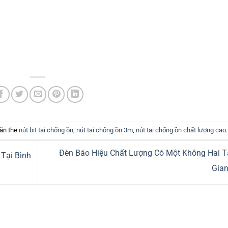
ắn thẻ
nút bịt tai chống ồn
,
nút tai chống ồn 3m
,
nút tai chống ồn chất lượng cao
.
Đèn Báo Hiệu Chất Lượng Có Một Không Hai Tạ
Tại Bình
Gia