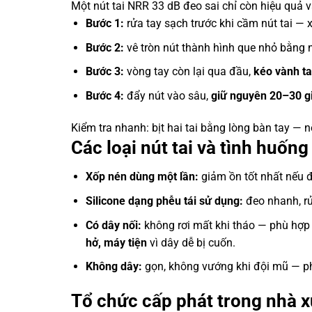
Một nút tai NRR 33 dB đeo sai chỉ còn hiệu quả v
Bước 1:
rửa tay sạch trước khi cầm nút tai — x
Bước 2:
vê tròn nút thành hình que nhỏ bằng 
Bước 3:
vòng tay còn lại qua đầu,
kéo vành ta
Bước 4:
đẩy nút vào sâu,
giữ nguyên 20–30 g
Kiểm tra nhanh: bịt hai tai bằng lòng bàn tay — n
Các loại nút tai và tình huốn
Xốp nén dùng một lần:
giảm ồn tốt nhất nếu đ
Silicone dạng phễu tái sử dụng:
đeo nhanh, rử
Có dây nối:
không rơi mất khi tháo — phù hợp 
hở, máy tiện
vì dây dễ bị cuốn.
Không dây:
gọn, không vướng khi đội mũ — ph
Tổ chức cấp phát trong nhà 