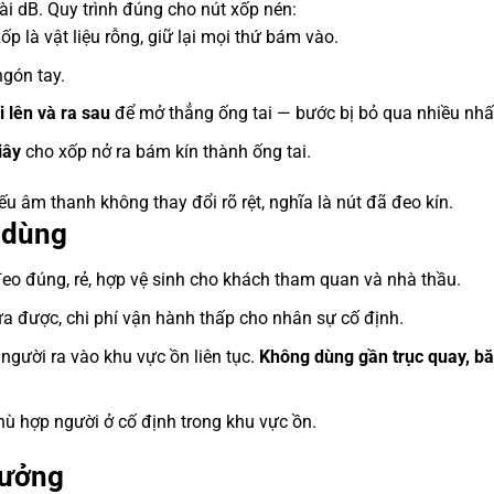
ài dB. Quy trình đúng cho nút xốp nén:
ốp là vật liệu rỗng, giữ lại mọi thứ bám vào.
ngón tay.
i lên và ra sau
để mở thẳng ống tai — bước bị bỏ qua nhiều nhấ
iây
cho xốp nở ra bám kín thành ống tai.
ếu âm thanh không thay đổi rõ rệt, nghĩa là nút đã đeo kín.
g dùng
eo đúng, rẻ, hợp vệ sinh cho khách tham quan và nhà thầu.
a được, chi phí vận hành thấp cho nhân sự cố định.
người ra vào khu vực ồn liên tục.
Không dùng gần trục quay, bă
ù hợp người ở cố định trong khu vực ồn.
xưởng