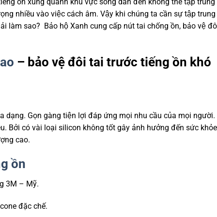
ác tiếng ồn xung quanh khu vực sống dẫn đến không thể tập trung
rọng nhiều vào việc cách âm. Vậy khi chúng ta cần sự tập trung 
i làm sao? Bảo hộ Xanh cung cấp nút tai chống ồn, bảo vệ đôi
cao
– bảo vệ đôi tai trước tiếng ồn khó
đa dạng. Gọn gàng tiện lợi đáp ứng mọi nhu cầu của mọi người
iệu. Bởi có vài loại silicon không tốt gây ảnh hưởng đến sức khỏe
lượng cao.
ng ồn
ng 3M – Mỹ.
icone đặc chế.