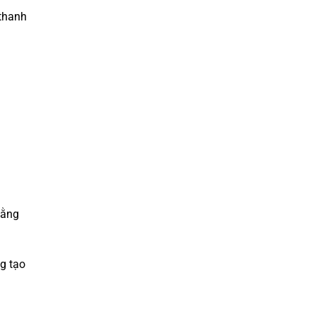
 thanh
hằng
g tạo