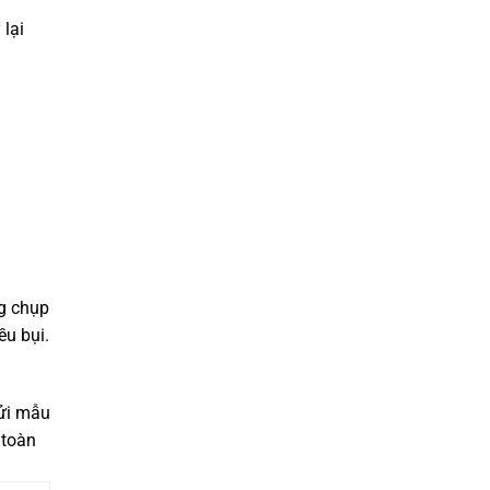
 lại
g chụp
ều bụi.
gửi mẫu
 toàn