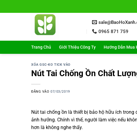
Bỏ
qua
nội
sale@BaoHoXanh
dung
0965 871 759
Trang Chủ
Giới Thiệu Công Ty
Hướng Dẫn Mua 
XÓA GSC-KO TICK VÀO
Nút Tai Chống Ồn Chất Lượn
ĐĂNG VÀO
07/03/2019
Nút tai chống ồn là thiết bị bảo hộ hữu ích trong 
ảnh hưởng. Chính vì thế, người làm việc nếu không
hơn là không nghe thấy.