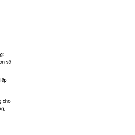
g:
on số
iếp
g cho
ng,