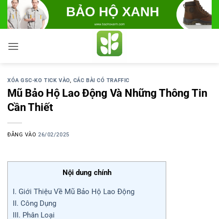
Bỏ
qua
nội
dung
XÓA GSC-KO TICK VÀO
,
CÁC BÀI CÓ TRAFFIC
Mũ Bảo Hộ Lao Động Và Những Thông Tin
Cần Thiết
ĐĂNG VÀO
26/02/2025
Nội dung chính
I. Giới Thiệu Về Mũ Bảo Hộ Lao Động
II. Công Dụng
III. Phân Loại