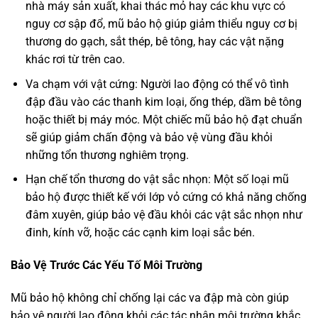
nhà máy sản xuất, khai thác mỏ hay các khu vực có
nguy cơ sập đổ, mũ bảo hộ giúp giảm thiểu nguy cơ bị
thương do gạch, sắt thép, bê tông, hay các vật nặng
khác rơi từ trên cao.
Va chạm với vật cứng: Người lao động có thể vô tình
đập đầu vào các thanh kim loại, ống thép, dầm bê tông
hoặc thiết bị máy móc. Một chiếc mũ bảo hộ đạt chuẩn
sẽ giúp giảm chấn động và bảo vệ vùng đầu khỏi
những tổn thương nghiêm trọng.
Hạn chế tổn thương do vật sắc nhọn: Một số loại mũ
bảo hộ được thiết kế với lớp vỏ cứng có khả năng chống
đâm xuyên, giúp bảo vệ đầu khỏi các vật sắc nhọn như
đinh, kính vỡ, hoặc các cạnh kim loại sắc bén.
Bảo Vệ Trước Các Yếu Tố Môi Trường
Mũ bảo hộ không chỉ chống lại các va đập mà còn giúp
bảo vệ người lao động khỏi các tác nhân môi trường khắc