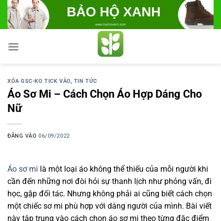
Bỏ
qua
nội
dung
XÓA GSC-KO TICK VÀO
,
TIN TỨC
Áo Sơ Mi – Cách Chọn Áo Hợp Dáng Cho
Nữ
ĐĂNG VÀO
06/09/2022
Áo sơ mi
là một loại áo không thể thiếu của mỗi người khi
cần đến những nơi đòi hỏi sự thanh lịch như phỏng vấn, đi
học, gặp đối tác. Nhưng không phải ai cũng biết cách chọn
một chiếc sơ mi phù hợp với dáng người của mình. Bài viết
này tập trung vào cách chọn áo sơ mi theo từng đặc điểm