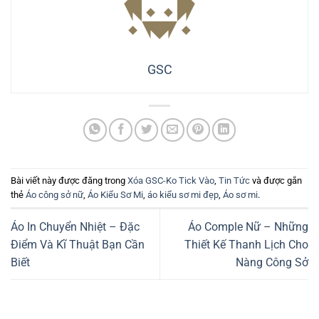
GSC
Bài viết này được đăng trong
Xóa GSC-Ko Tick Vào
,
Tin Tức
và được gắn
thẻ
Áo công sở nữ
,
Áo Kiểu Sơ Mi
,
áo kiểu sơ mi đẹp
,
Áo sơ mi
.
Áo In Chuyển Nhiệt – Đặc
Áo Comple Nữ – Những
Điểm Và Kĩ Thuật Bạn Cần
Thiết Kế Thanh Lịch Cho
Biết
Nàng Công Sở