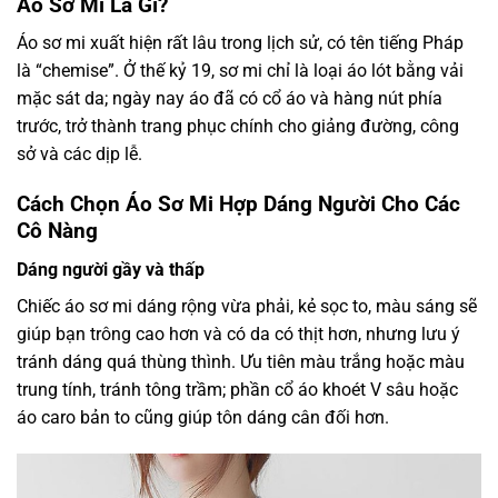
Áo Sơ Mi Là Gì?
Áo sơ mi xuất hiện rất lâu trong lịch sử, có tên tiếng Pháp
là “chemise”. Ở thế kỷ 19, sơ mi chỉ là loại áo lót bằng vải
mặc sát da; ngày nay áo đã có cổ áo và hàng nút phía
trước, trở thành trang phục chính cho giảng đường, công
sở và các dịp lễ.
Cách Chọn Áo Sơ Mi Hợp Dáng Người Cho Các
Cô Nàng
Dáng người gầy và thấp
Chiếc áo sơ mi dáng rộng vừa phải, kẻ sọc to, màu sáng sẽ
giúp bạn trông cao hơn và có da có thịt hơn, nhưng lưu ý
tránh dáng quá thùng thình. Ưu tiên màu trắng hoặc màu
trung tính, tránh tông trầm; phần cổ áo khoét V sâu hoặc
áo caro bản to cũng giúp tôn dáng cân đối hơn.