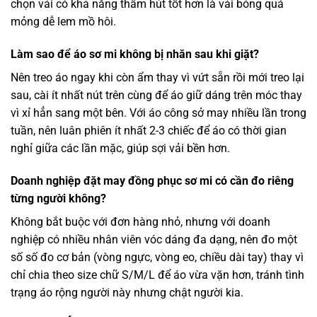
chọn vải có khả năng thấm hút tốt hơn là vải bóng quá
mỏng dễ lem mồ hôi.
Làm sao để áo sơ mi không bị nhăn sau khi giặt?
Nên treo áo ngay khi còn ẩm thay vì vứt sẵn rồi mới treo lại
sau, cài ít nhất nút trên cùng để áo giữ dáng trên móc thay
vì xỉ hẳn sang một bên. Với áo công sở may nhiều lần trong
tuần, nên luân phiên ít nhất 2-3 chiếc để áo có thời gian
nghỉ giữa các lần mặc, giúp sợi vải bền hơn.
Doanh nghiệp đặt may đồng phục sơ mi có cần đo riêng
từng người không?
Không bắt buộc với đơn hàng nhỏ, nhưng với doanh
nghiệp có nhiều nhân viên vóc dáng đa dạng, nên đo một
số số đo cơ bản (vòng ngực, vòng eo, chiều dài tay) thay vì
chỉ chia theo size chữ S/M/L để áo vừa vặn hơn, tránh tình
trạng áo rộng người này nhưng chật người kia.