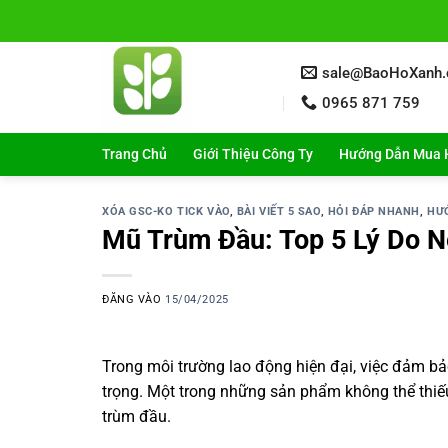
Bỏ
qua
nội
sale@BaoHoXanh
dung
0965 871 759
Trang Chủ
Giới Thiệu Công Ty
Hướng Dẫn Mua 
XÓA GSC-KO TICK VÀO
,
BÀI VIẾT 5 SAO
,
HỎI ĐÁP NHANH
,
HƯ
Mũ Trùm Đầu: Top 5 Lý Do 
ĐĂNG VÀO
15/04/2025
Trong môi trường lao động hiện đại, việc đảm bả
trọng. Một trong những sản phẩm không thể thiếu
trùm đầu.