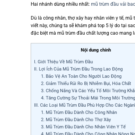
Hai nhánh dùng nhiều nhất:
mũ trùm đầu vải bao
Dù là công nhân, thợ xây hay nhân viên y tế, mũ
viết này, chúng ta sẽ khám phá top 5 lý do tại s
đặc biệt mà mũ trùm đầu chất lượng cao mang lạ
Nội dung chính
I. Giới Thiệu Về Mũ Trùm Đầu
II. Lợi Ích Của Mũ Trùm Đầu Trong Lao Động
1. Bảo Vệ An Toàn Cho Người Lao Động
2. Giảm Thiểu Rủi Ro Bị Nhiễm Bụi, Hóa Chất
3. Chống Nắng Và Các Yếu Tố Môi Trường Khắ
4. Tăng Cường Sự Thoải Mái Trong Môi Trườn
III. Các Loại Mũ Trùm Đầu Phù Hợp Cho Các Ngà
1. Mũ Trùm Đầu Dành Cho Công Nhân
2. Mũ Trùm Đầu Dành Cho Thợ Xây
3. Mũ Trùm Đầu Dành Cho Nhân Viên Y Tế
4. Mũ Trùm Đầu Dành Cho Công Nhân Nông N