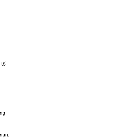
 tố
ông
 nạn.