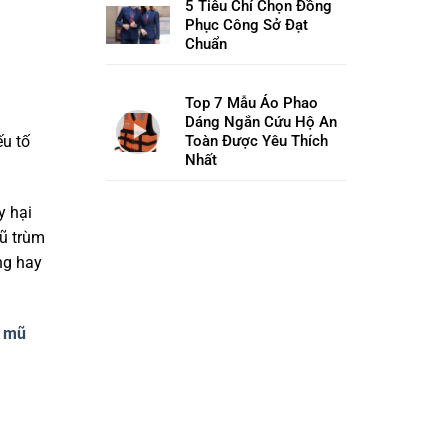
5 Tiêu Chí Chọn Đồng
Phục Công Sở Đạt
Chuẩn
Top 7 Mẫu Áo Phao
Dáng Ngắn Cứu Hộ An
ếu tố
Toàn Được Yêu Thích
Nhất
y hại
mũ trùm
ng hay
g
mũ