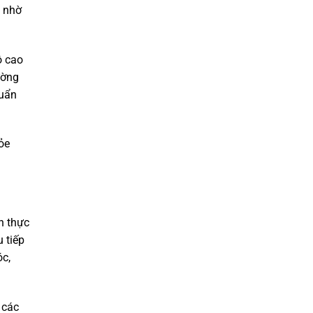
, nhờ
ộ cao
ường
huẩn
ỏe
n thực
 tiếp
óc,
 các