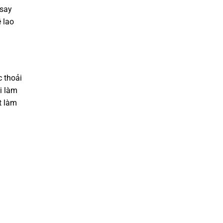
 say
 lao
 thoải
i làm
t làm