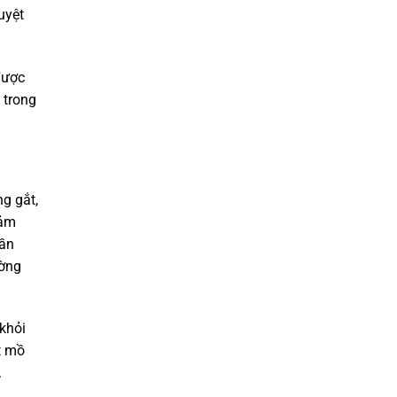
uyệt
được
 trong
ng gắt,
iảm
hần
ường
 khỏi
t mồ
.