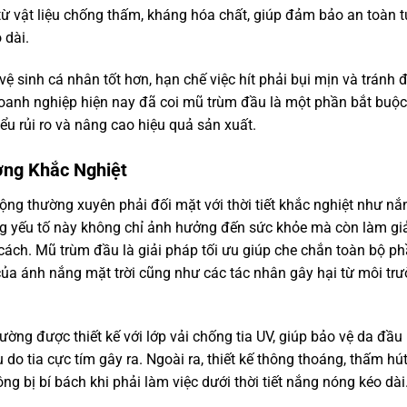
ừ vật liệu chống thấm, kháng hóa chất, giúp đảm bảo an toàn t
 dài.
vệ sinh cá nhân tốt hơn, hạn chế việc hít phải bụi mịn và tránh 
 doanh nghiệp hiện nay đã coi mũ trùm đầu là một phần bắt buộc
u rủi ro và nâng cao hiệu quả sản xuất.
ờng Khắc Nghiệt
động thường xuyên phải đối mặt với thời tiết khắc nghiệt như nắ
ng yếu tố này không chỉ ảnh hưởng đến sức khỏe mà còn làm g
cách. Mũ trùm đầu là giải pháp tối ưu giúp che chắn toàn bộ p
 của ánh nắng mặt trời cũng như các tác nhân gây hại từ môi tr
ường được thiết kế với lớp vải chống tia UV, giúp bảo vệ da đầu
 do tia cực tím gây ra. Ngoài ra, thiết kế thông thoáng, thấm hú
ng bị bí bách khi phải làm việc dưới thời tiết nắng nóng kéo dài