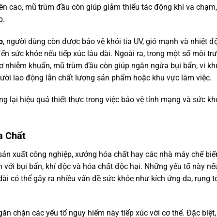
trên cao, mũ trùm đầu còn giúp giảm thiểu tác động khi va chạm
p.
o
, người dùng còn được bảo vệ khỏi tia UV, gió mạnh và nhiệt đ
n sức khỏe nếu tiếp xúc lâu dài. Ngoài ra, trong một số môi tr
ơ nhiễm khuẩn, mũ trùm đầu còn giúp ngăn ngừa bụi bẩn, vi k
gười lao động lẫn chất lượng sản phẩm hoặc khu vực làm việc.
 lại hiệu quả thiết thực trong việc bảo vệ tính mạng và sức kh
a Chất
sản xuất công nghiệp, xưởng hóa chất hay các nhà máy chế biế
 với bụi bẩn, khí độc và hóa chất độc hại. Những yếu tố này nếu
 dài có thể gây ra nhiều vấn đề sức khỏe như kích ứng da, rụng t
ăn chặn các yếu tố nguy hiểm này tiếp xúc với cơ thể. Đặc biệt,