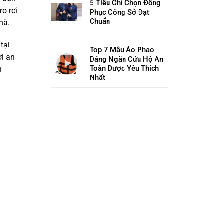
5 Tiêu Chí Chọn Đồng
ro rơi
Phục Công Sở Đạt
Chuẩn
hà.
tại
Top 7 Mẫu Áo Phao
ới an
Dáng Ngắn Cứu Hộ An
Toàn Được Yêu Thích
n
Nhất