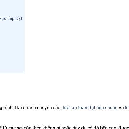
Vực Lắp Đặt
g trình. Hai nhánh chuyên sâu:
lưới an toàn đạt tiêu chuẩn
và
lư
ế từ các sợi cáp thép không gỉ hoặc dây dù có độ bền cao, đượ