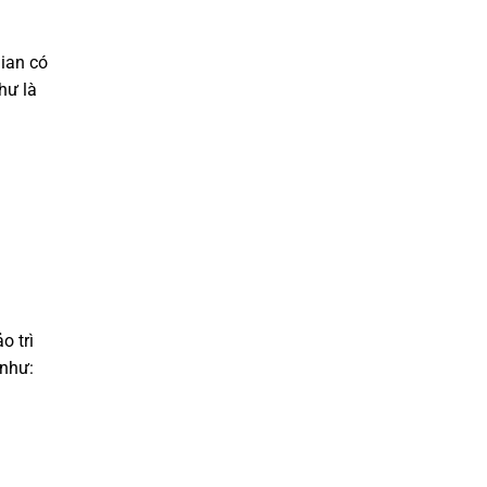
gian có
hư là
o trì
 như: