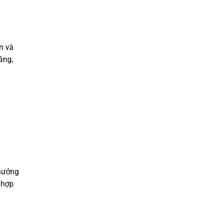
n và
ầng,
 hưởng
 hợp