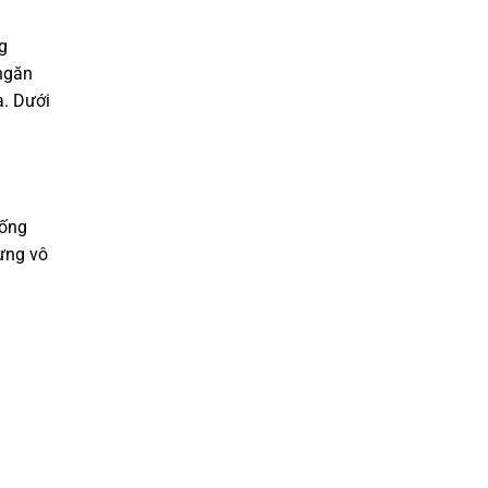
g
 ngăn
a. Dưới
sống
ưng vô