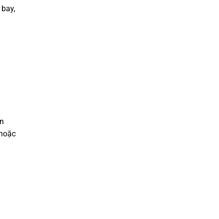
 bay,
an
 hoặc