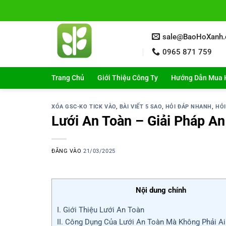
Bỏ
qua
nội
sale@BaoHoXanh
dung
0965 871 759
Trang Chủ
Giới Thiệu Công Ty
Hướng Dẫn Mua 
XÓA GSC-KO TICK VÀO
,
BÀI VIẾT 5 SAO
,
HỎI ĐÁP NHANH
,
HỎI
Lưới An Toàn – Giải Pháp A
ĐĂNG VÀO
21/03/2025
Nội dung chính
I. Giới Thiệu Lưới An Toàn
II. Công Dụng Của Lưới An Toàn Mà Không Phải Ai