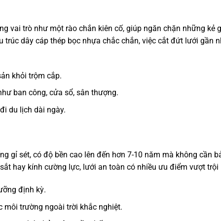
óng vai trò như một rào chắn kiên cố, giúp ngăn chặn những kẻ 
 trúc dây cáp thép bọc nhựa chắc chắn, việc cắt đứt lưới gần n
sản khỏi trộm cắp.
như ban công, cửa sổ, sân thượng.
i du lịch dài ngày.
ng gỉ sét, có độ bền cao lên đến hơn 7-10 năm mà không cần bả
sắt hay kính cường lực, lưới an toàn có nhiều ưu điểm vượt trội
ưỡng định kỳ.
c môi trường ngoài trời khắc nghiệt.