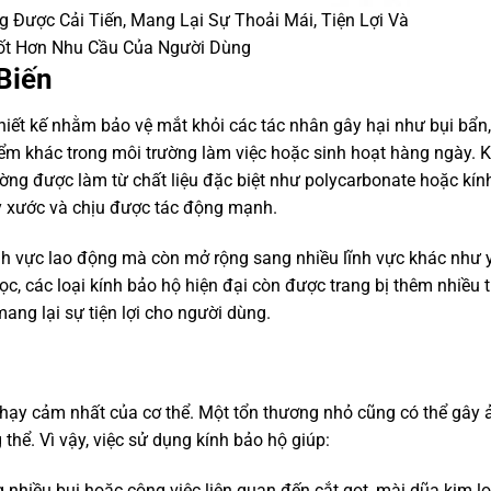
 Được Cải Tiến, Mang Lại Sự Thoải Mái, Tiện Lợi Và
ốt Hơn Nhu Cầu Của Người Dùng
 Biến
hiết kế nhằm bảo vệ mắt khỏi các tác nhân gây hại như bụi bẩn
hiểm khác trong môi trường làm việc hoặc sinh hoạt hàng ngày. 
ường được làm từ chất liệu đặc biệt như polycarbonate hoặc kín
y xước và chịu được tác động mạnh.
ĩnh vực lao động mà còn mở rộng sang nhiều lĩnh vực khác như y
ọc, các loại kính bảo hộ hiện đại còn được trang bị thêm nhiều t
ang lại sự tiện lợi cho người dùng.
hạy cảm nhất của cơ thể. Một tổn thương nhỏ cũng có thể gây 
thể. Vì vậy, việc sử dụng kính bảo hộ giúp:
 nhiều bụi hoặc công việc liên quan đến cắt gọt, mài dũa kim loạ