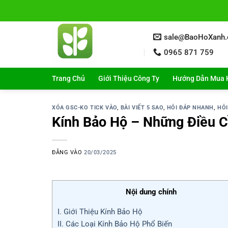
Bỏ
qua
nội
sale@BaoHoXanh
dung
0965 871 759
Trang Chủ
Giới Thiệu Công Ty
Hướng Dẫn Mua 
XÓA GSC-KO TICK VÀO
,
BÀI VIẾT 5 SAO
,
HỎI ĐÁP NHANH
,
HỎI
Kính Bảo Hộ – Những Điều C
ĐĂNG VÀO
20/03/2025
Nội dung chính
I. Giới Thiệu Kính Bảo Hộ
II. Các Loại Kính Bảo Hộ Phổ Biến