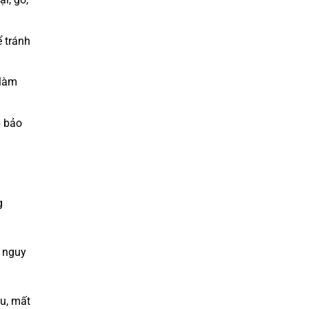
 tránh
 làm
p bảo
g
i nguy
u, mất