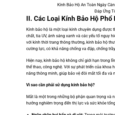
Kính Bảo Hộ An Toàn Ngày Càng
Đáp Ứng T
II. Các Loại Kính Bảo Hộ Phổ
Kính bảo hộ là một loại kính chuyên dụng được t
chất, tia UV, ánh sáng xanh và các yếu tố nguy 
với kính thời trang thông thường, kính bảo hộ th
cường lực, có khả năng chống va đập, chống trầ
Hiện nay, kính bảo hộ không chỉ giới hạn trong l
thể thao, công nghệ. Với sự phát triển của khoa h
năng thông minh, giúp bảo vệ đôi mắt tối đa và m
Vì sao cần phải sử dụng kính bảo hộ?
Mắt là một trong những bộ phận quan trọng và n
hưởng nghiêm trọng đến thị lực và sức khỏe tổng 
Ngăn chặn bụi bẩn và dị vật
: Trong môi trường