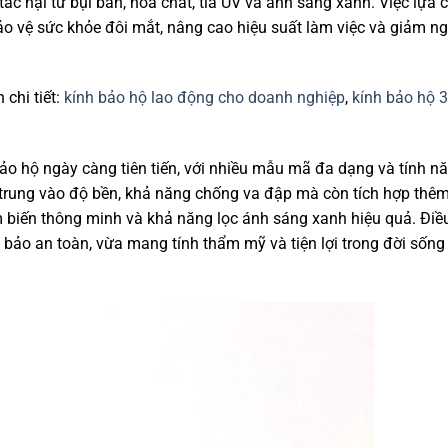
tác hại từ bụi bẩn, hóa chất, tia UV và ánh sáng xanh. Việc lựa 
ảo vệ sức khỏe đôi mắt, nâng cao hiệu suất làm việc và giảm n
chi tiết:
kính bảo hộ lao động cho doanh nghiệp
,
kính bảo hộ
o hộ ngày càng tiên tiến, với nhiều mẫu mã đa dạng và tính n
p trung vào độ bền, khả năng chống va đập mà còn tích hợp thê
iến thông minh và khả năng lọc ánh sáng xanh hiệu quả. Điề
 bảo an toàn, vừa mang tính thẩm mỹ và tiện lợi trong đời sốn