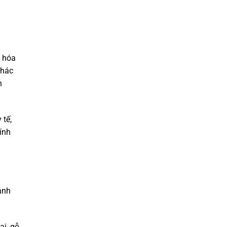
, hóa
Khác
h
 tế,
ính
ảnh
i, gỗ,