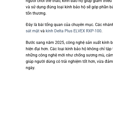
người chơi thể thao, kính bảo hộ giúp giảm thiểu 
và sử dụng đúng loại kính bảo hộ sẽ góp phần b
tổn thương.
Đây là bài tổng quan của chuyên mục. Các nhánh 
sát mặt
và
kính Delta Plus ELVEX RXP-100
.
Bước sang năm 2025, công nghệ sản xuất kính bả
hiện đại hơn. Các loại kính bảo hộ không chỉ tậ
những công nghệ mới như chống sương mù, cảm b
giúp người dùng có trải nghiệm tốt hơn, vừa đảm
ngày.