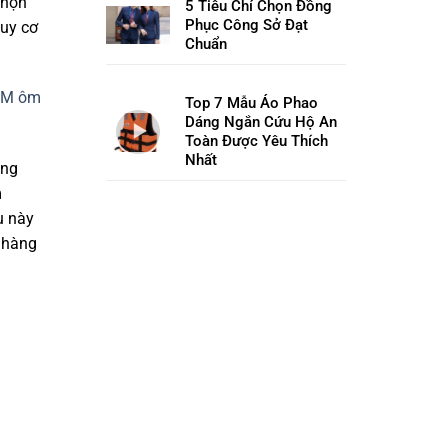
chọn
5 Tiêu Chí Chọn Đồng
Phục Công Sở Đạt
guy cơ
Chuẩn
 3M ôm
Top 7 Mẫu Áo Phao
Dáng Ngắn Cứu Hộ An
Toàn Được Yêu Thích
Nhất
ăng
m
u này
g hàng