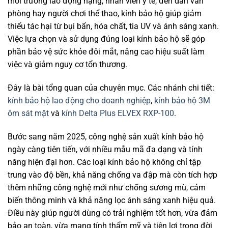
môi trường lao động nặng, nhân viên y tế, đến dân văn
phòng hay người chơi thể thao, kính bảo hộ giúp giảm
thiểu tác hại từ bụi bẩn, hóa chất, tia UV và ánh sáng xanh.
Việc lựa chọn và sử dụng đúng loại kính bảo hộ sẽ góp
phần bảo vệ sức khỏe đôi mắt, nâng cao hiệu suất làm
việc và giảm nguy cơ tổn thương.
Đây là bài tổng quan của chuyên mục. Các nhánh chi tiết:
kính bảo hộ lao động cho doanh nghiệp
,
kính bảo hộ 3M
ôm sát mặt
và
kính Delta Plus ELVEX RXP-100
.
Bước sang năm 2025, công nghệ sản xuất kính bảo hộ
ngày càng tiên tiến, với nhiều mẫu mã đa dạng và tính
năng hiện đại hơn. Các loại kính bảo hộ không chỉ tập
trung vào độ bền, khả năng chống va đập mà còn tích hợp
thêm những công nghệ mới như chống sương mù, cảm
biến thông minh và khả năng lọc ánh sáng xanh hiệu quả.
Điều này giúp người dùng có trải nghiệm tốt hơn, vừa đảm
bảo an toàn, vừa mang tính thẩm mỹ và tiện lợi trong đời