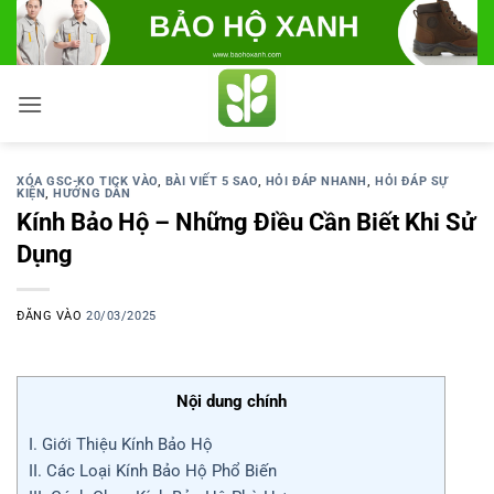
Bỏ
qua
nội
dung
XÓA GSC-KO TICK VÀO
,
BÀI VIẾT 5 SAO
,
HỎI ĐÁP NHANH
,
HỎI ĐÁP SỰ
KIỆN
,
HƯỚNG DẪN
Kính Bảo Hộ – Những Điều Cần Biết Khi Sử
Dụng
ĐĂNG VÀO
20/03/2025
Nội dung chính
I. Giới Thiệu Kính Bảo Hộ
II. Các Loại Kính Bảo Hộ Phổ Biến