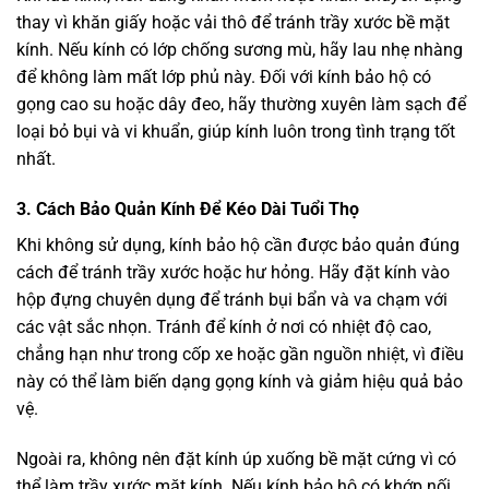
thay vì khăn giấy hoặc vải thô để tránh trầy xước bề mặt
kính. Nếu kính có lớp chống sương mù, hãy lau nhẹ nhàng
để không làm mất lớp phủ này. Đối với kính bảo hộ có
gọng cao su hoặc dây đeo, hãy thường xuyên làm sạch để
loại bỏ bụi và vi khuẩn, giúp kính luôn trong tình trạng tốt
nhất.
3.
Cách Bảo Quản Kính Để Kéo Dài Tuổi Thọ
Khi không sử dụng, kính bảo hộ cần được bảo quản đúng
cách để tránh trầy xước hoặc hư hỏng. Hãy đặt kính vào
hộp đựng chuyên dụng để tránh bụi bẩn và va chạm với
các vật sắc nhọn. Tránh để kính ở nơi có nhiệt độ cao,
chẳng hạn như trong cốp xe hoặc gần nguồn nhiệt, vì điều
này có thể làm biến dạng gọng kính và giảm hiệu quả bảo
vệ.
Ngoài ra, không nên đặt kính úp xuống bề mặt cứng vì có
thể làm trầy xước mặt kính. Nếu kính bảo hộ có khớp nối