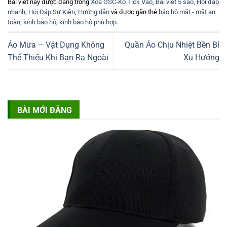
Bài viết này được đăng trong
Xóa GSC-Ko Tick Vào
,
Bài viết 5 sao
,
Hỏi đáp
nhanh
,
Hỏi Đáp Sự Kiện
,
Hướng dẫn
và được gắn thẻ
bảo hộ mắt - mặt an
toàn
,
kính bảo hộ
,
kính bảo hộ phù hợp
.
Áo Mưa – Vật Dụng Không
Quần Áo Chịu Nhiệt Bền Bỉ
Thể Thiếu Khi Bạn Ra Ngoài
Xu Hướng
BÀI MỚI ĐĂNG