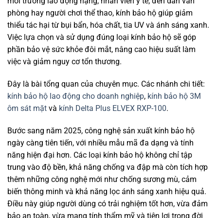
môi trường lao động nặng, nhân viên y tế, đến dân văn
phòng hay người chơi thể thao, kính bảo hộ giúp giảm
thiểu tác hại từ bụi bẩn, hóa chất, tia UV và ánh sáng xanh.
Việc lựa chọn và sử dụng đúng loại kính bảo hộ sẽ góp
phần bảo vệ sức khỏe đôi mắt, nâng cao hiệu suất làm
việc và giảm nguy cơ tổn thương.
Đây là bài tổng quan của chuyên mục. Các nhánh chi tiết:
kính bảo hộ lao động cho doanh nghiệp
,
kính bảo hộ 3M
ôm sát mặt
và
kính Delta Plus ELVEX RXP-100
.
Bước sang năm 2025, công nghệ sản xuất kính bảo hộ
ngày càng tiên tiến, với nhiều mẫu mã đa dạng và tính
năng hiện đại hơn. Các loại kính bảo hộ không chỉ tập
trung vào độ bền, khả năng chống va đập mà còn tích hợp
thêm những công nghệ mới như chống sương mù, cảm
biến thông minh và khả năng lọc ánh sáng xanh hiệu quả.
Điều này giúp người dùng có trải nghiệm tốt hơn, vừa đảm
bảo an toàn, vừa mang tính thẩm mỹ và tiện lợi trong đời