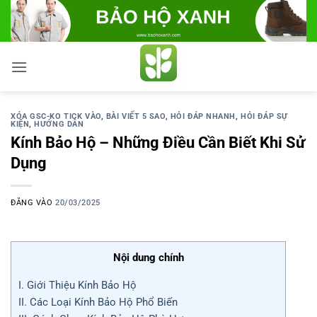
Bỏ
qua
nội
dung
XÓA GSC-KO TICK VÀO
,
BÀI VIẾT 5 SAO
,
HỎI ĐÁP NHANH
,
HỎI ĐÁP SỰ
KIỆN
,
HƯỚNG DẪN
Kính Bảo Hộ – Những Điều Cần Biết Khi Sử
Dụng
ĐĂNG VÀO
20/03/2025
Nội dung chính
I. Giới Thiệu Kính Bảo Hộ
II. Các Loại Kính Bảo Hộ Phổ Biến