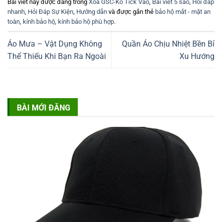
Bài viết này được đăng trong
Xóa GSC-Ko Tick Vào
,
Bài viết 5 sao
,
Hỏi đáp
nhanh
,
Hỏi Đáp Sự Kiện
,
Hướng dẫn
và được gắn thẻ
bảo hộ mắt - mặt an
toàn
,
kính bảo hộ
,
kính bảo hộ phù hợp
.
Áo Mưa – Vật Dụng Không
Quần Áo Chịu Nhiệt Bền Bỉ
Thể Thiếu Khi Bạn Ra Ngoài
Xu Hướng
BÀI MỚI ĐĂNG