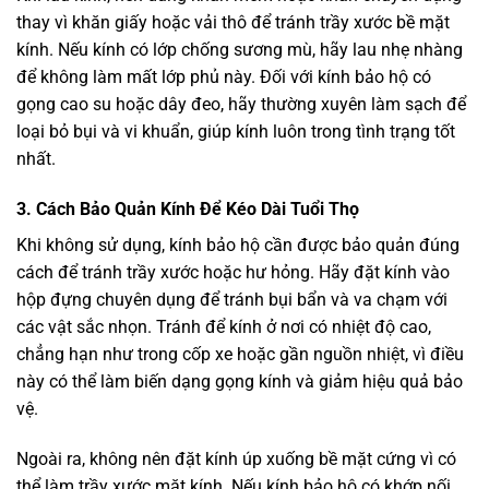
thay vì khăn giấy hoặc vải thô để tránh trầy xước bề mặt
kính. Nếu kính có lớp chống sương mù, hãy lau nhẹ nhàng
để không làm mất lớp phủ này. Đối với kính bảo hộ có
gọng cao su hoặc dây đeo, hãy thường xuyên làm sạch để
loại bỏ bụi và vi khuẩn, giúp kính luôn trong tình trạng tốt
nhất.
3.
Cách Bảo Quản Kính Để Kéo Dài Tuổi Thọ
Khi không sử dụng, kính bảo hộ cần được bảo quản đúng
cách để tránh trầy xước hoặc hư hỏng. Hãy đặt kính vào
hộp đựng chuyên dụng để tránh bụi bẩn và va chạm với
các vật sắc nhọn. Tránh để kính ở nơi có nhiệt độ cao,
chẳng hạn như trong cốp xe hoặc gần nguồn nhiệt, vì điều
này có thể làm biến dạng gọng kính và giảm hiệu quả bảo
vệ.
Ngoài ra, không nên đặt kính úp xuống bề mặt cứng vì có
thể làm trầy xước mặt kính. Nếu kính bảo hộ có khớp nối