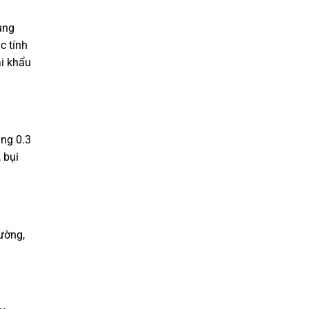
ung
c tính
ại khẩu
ảng 0.3
 bụi
ường,