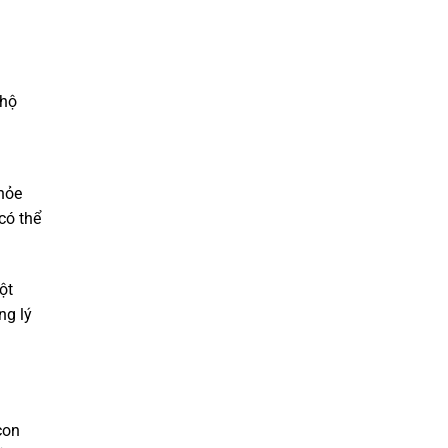
 hộ
hỏe
có thể
ột
ng lý
con