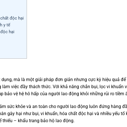
 chất độc hại
h y tế
 độc hại
t dụng, mà là một giải pháp đơn giản nhưng cực kỳ hiệu quả đ
 làm việc đầy thách thức. Với khả năng chắn bụi, lọc vi khuẩn 
úp bảo vệ hệ hô hấp của người lao động khỏi những rủi ro tiềm 
 đảm sức khỏe và an toàn cho người lao động luôn đứng hàng đ
hân gây hại như bụi, vi khuẩn, hóa chất độc hại và nhiều yếu tố 
 thiếu – khẩu trang bảo hộ lao động.