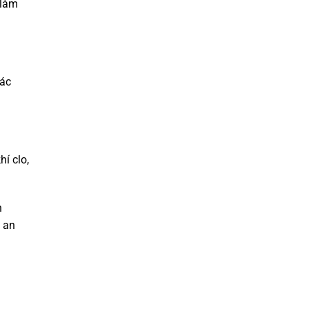
 làm
tác
í clo,
n
 an