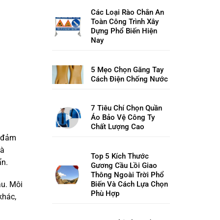
Các Loại Rào Chắn An
Toàn Công Trình Xây
Dựng Phổ Biến Hiện
Nay
5 Mẹo Chọn Găng Tay
Cách Điện Chống Nước
7 Tiêu Chí Chọn Quần
Áo Bảo Vệ Công Ty
Chất Lượng Cao
ể đảm
và
Top 5 Kích Thước
ẩn.
Gương Cầu Lồi Giao
Thông Ngoài Trời Phổ
Biến Và Cách Lựa Chọn
ầu. Môi
Phù Hợp
khác,