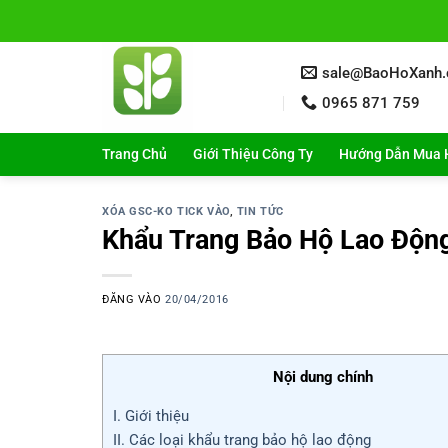
Bỏ
qua
nội
sale@BaoHoXanh
dung
0965 871 759
Trang Chủ
Giới Thiệu Công Ty
Hướng Dẫn Mua 
XÓA GSC-KO TICK VÀO
,
TIN TỨC
Khẩu Trang Bảo Hộ Lao Động
ĐĂNG VÀO
20/04/2016
Nội dung chính
I. Giới thiệu
II. Các loại khẩu trang bảo hộ lao động