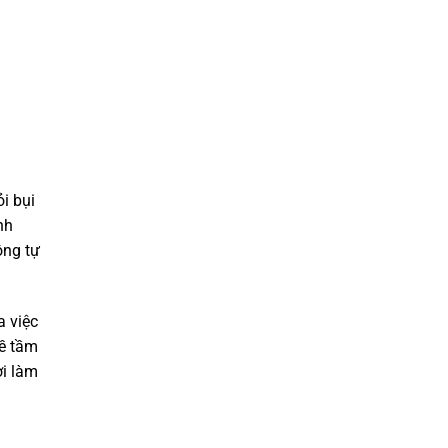
i bụi
nh
ộng tự
a việc
về tầm
ời làm