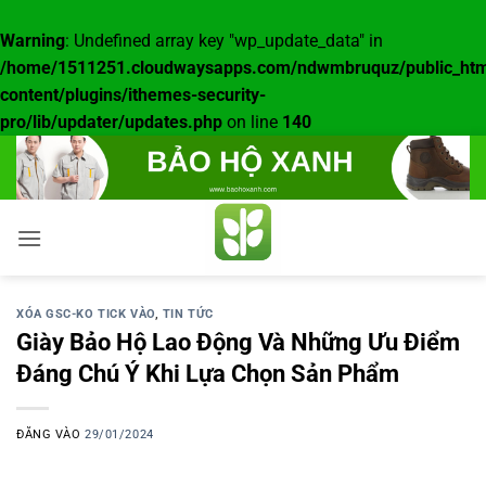
Warning
: Undefined array key "wp_update_data" in
/home/1511251.cloudwaysapps.com/ndwmbruquz/public_htm
content/plugins/ithemes-security-
pro/lib/updater/updates.php
on line
140
Bỏ
qua
nội
dung
XÓA GSC-KO TICK VÀO
,
TIN TỨC
Giày Bảo Hộ Lao Động Và Những Ưu Điểm
Đáng Chú Ý Khi Lựa Chọn Sản Phẩm
ĐĂNG VÀO
29/01/2024