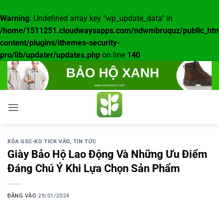
Warning
: Undefined array key "wp_update_data" in
/home/1511251.cloudwaysapps.com/ndwmbruquz/public_htm
content/plugins/ithemes-security-
pro/lib/updater/updates.php
on line
140
Bỏ
qua
nội
dung
XÓA GSC-KO TICK VÀO
,
TIN TỨC
Giày Bảo Hộ Lao Động Và Những Ưu Điểm
Đáng Chú Ý Khi Lựa Chọn Sản Phẩm
ĐĂNG VÀO
29/01/2024