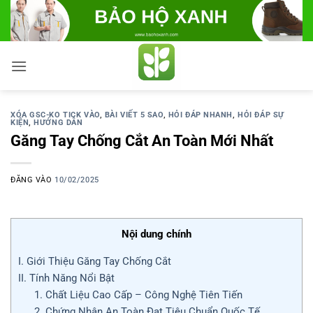
Bỏ
qua
nội
dung
XÓA GSC-KO TICK VÀO
,
BÀI VIẾT 5 SAO
,
HỎI ĐÁP NHANH
,
HỎI ĐÁP SỰ
KIỆN
,
HƯỚNG DẪN
Găng Tay Chống Cắt An Toàn Mới Nhất
ĐĂNG VÀO
10/02/2025
Nội dung chính
I. Giới Thiệu Găng Tay Chống Cắt
II. Tính Năng Nổi Bật
1. Chất Liệu Cao Cấp – Công Nghệ Tiên Tiến
2. Chứng Nhận An Toàn Đạt Tiêu Chuẩn Quốc Tế