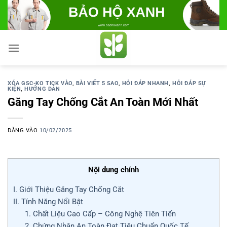
Bỏ
qua
nội
dung
XÓA GSC-KO TICK VÀO
,
BÀI VIẾT 5 SAO
,
HỎI ĐÁP NHANH
,
HỎI ĐÁP SỰ
KIỆN
,
HƯỚNG DẪN
Găng Tay Chống Cắt An Toàn Mới Nhất
ĐĂNG VÀO
10/02/2025
Nội dung chính
I. Giới Thiệu Găng Tay Chống Cắt
II. Tính Năng Nổi Bật
1. Chất Liệu Cao Cấp – Công Nghệ Tiên Tiến
2. Chứng Nhận An Toàn Đạt Tiêu Chuẩn Quốc Tế