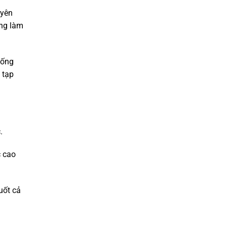
uyên
ờng làm
hống
 tạp
.
c cao
uốt cả