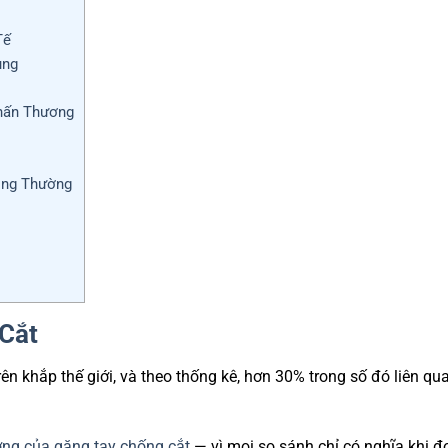
Tế
ụng
Chấn Thương
ông Thường
Cắt
rên khắp thế giới, và theo thống kê, hơn 30% trong số đó liên qu
ợng của găng tay chống cắt
— vì mọi so sánh chỉ có nghĩa khi đ