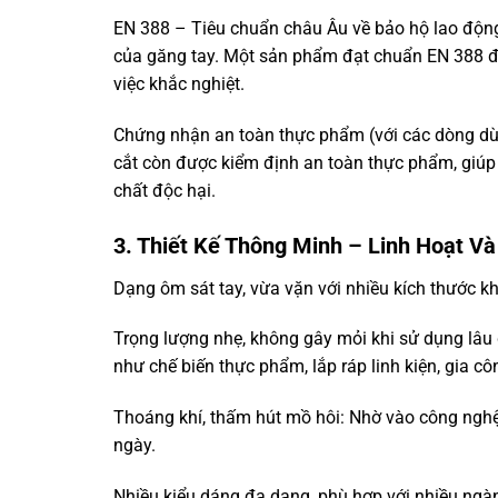
EN 388 – Tiêu chuẩn châu Âu về bảo hộ lao độn
của găng tay. Một sản phẩm đạt chuẩn EN 388 đồ
việc khắc nghiệt.
Chứng nhận an toàn thực phẩm (với các dòng dùn
cắt còn được kiểm định an toàn thực phẩm, giúp
chất độc hại.
3. Thiết Kế Thông Minh – Linh Hoạt Và
Dạng ôm sát tay, vừa vặn với nhiều kích thước kh
Trọng lượng nhẹ, không gây mỏi khi sử dụng lâu 
như chế biến thực phẩm, lắp ráp linh kiện, gia cô
Thoáng khí, thấm hút mồ hôi: Nhờ vào công nghệ 
ngày.
Nhiều kiểu dáng đa dạng, phù hợp với nhiều ngà