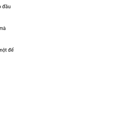
o đầu
 mà
 một để