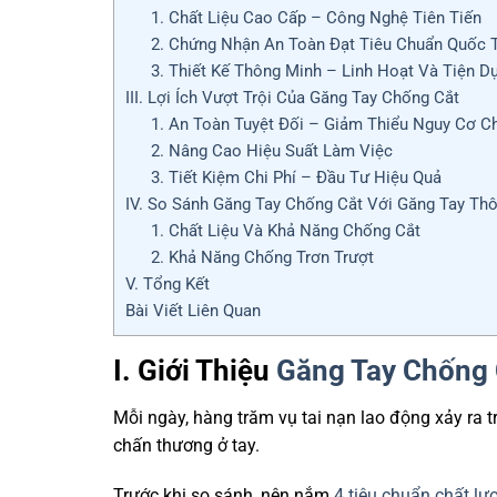
1. Chất Liệu Cao Cấp – Công Nghệ Tiên Tiến
2. Chứng Nhận An Toàn Đạt Tiêu Chuẩn Quốc 
3. Thiết Kế Thông Minh – Linh Hoạt Và Tiện D
III. Lợi Ích Vượt Trội Của Găng Tay Chống Cắt
1. An Toàn Tuyệt Đối – Giảm Thiểu Nguy Cơ 
2. Nâng Cao Hiệu Suất Làm Việc
3. Tiết Kiệm Chi Phí – Đầu Tư Hiệu Quả
IV. So Sánh Găng Tay Chống Cắt Với Găng Tay Th
1. Chất Liệu Và Khả Năng Chống Cắt
2. Khả Năng Chống Trơn Trượt
V. Tổng Kết
Bài Viết Liên Quan
I. Giới Thiệu
Găng Tay Chống 
Mỗi ngày, hàng trăm vụ tai nạn lao động xảy ra t
chấn thương ở tay.
Trước khi so sánh, nên nắm
4 tiêu chuẩn chất lư