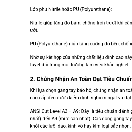
Lớp phủ Nitrile hoặc PU (Polyurethane):
Nitrile giúp tăng độ bám, chống trơn trượt khi 
ướt.
PU (Polyurethane) giúp tăng cường độ bền, chố
Nhờ sự kết hợp của những chất liệu đỉnh cao này
tuyệt đối trong môi trường làm việc khắc nghiệt.
2. Chứng Nhận An Toàn Đạt Tiêu Chuẩ
Khi lựa chọn găng tay bảo hộ, chứng nhận an to
cao cấp đều được kiểm định nghiêm ngặt và đạt c
ANSI Cut Level A3 – A9: Đây là tiêu chuẩn đánh
nhất) đến A9 (mức cao nhất). Các dòng găng tay 
khỏi các lưỡi dao, kính vỡ hay kim loại sắc nhọn.