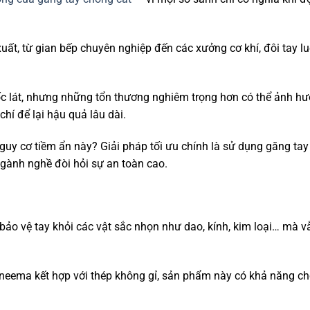
t, từ gian bếp chuyên nghiệp đến các xưởng cơ khí, đôi tay lu
hốc lát, nhưng những tổn thương nghiêm trọng hơn có thể ảnh h
hí để lại hậu quả lâu dài.
guy cơ tiềm ẩn này? Giải pháp tối ưu chính là sử dụng găng ta
ngành nghề đòi hỏi sự an toàn cao.
bảo vệ tay khỏi các vật sắc nhọn như dao, kính, kim loại… mà v
Dyneema kết hợp với thép không gỉ, sản phẩm này có khả năng c