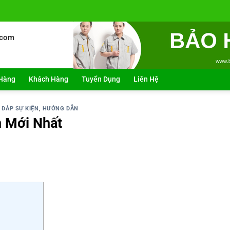
.com
Hàng
Khách Hàng
Tuyển Dụng
Liên Hệ
 ĐÁP SỰ KIỆN
,
HƯỚNG DẪN
n Mới Nhất