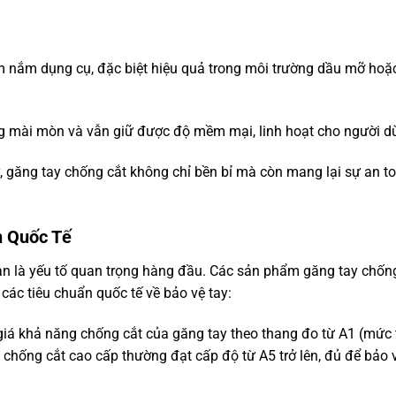
cầm nắm dụng cụ, đặc biệt hiệu quả trong môi trường dầu mỡ ho
ng mài mòn và vẫn giữ được độ mềm mại, linh hoạt cho người d
, găng tay chống cắt không chỉ bền bỉ mà còn mang lại sự an t
n Quốc Tế
àn là yếu tố quan trọng hàng đầu. Các sản phẩm găng tay chốn
ác tiêu chuẩn quốc tế về bảo vệ tay:
 giá khả năng chống cắt của găng tay theo thang đo từ A1 (mức
chống cắt cao cấp thường đạt cấp độ từ A5 trở lên, đủ để bảo 