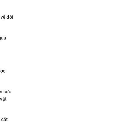
 vệ đôi
quả
ược
ền cực
 vật
 cắt