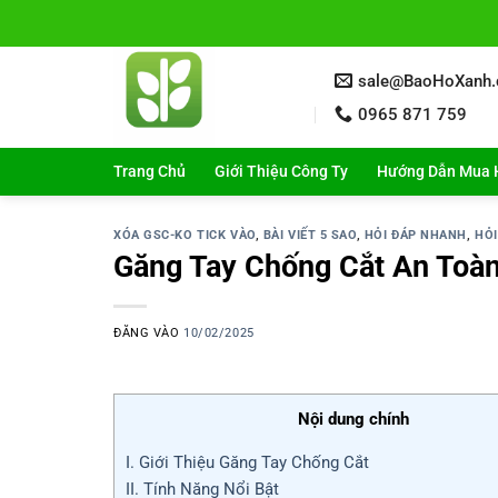
Bỏ
qua
nội
sale@BaoHoXanh
dung
0965 871 759
Trang Chủ
Giới Thiệu Công Ty
Hướng Dẫn Mua 
XÓA GSC-KO TICK VÀO
,
BÀI VIẾT 5 SAO
,
HỎI ĐÁP NHANH
,
HỎI
Găng Tay Chống Cắt An Toà
ĐĂNG VÀO
10/02/2025
Nội dung chính
I. Giới Thiệu Găng Tay Chống Cắt
II. Tính Năng Nổi Bật