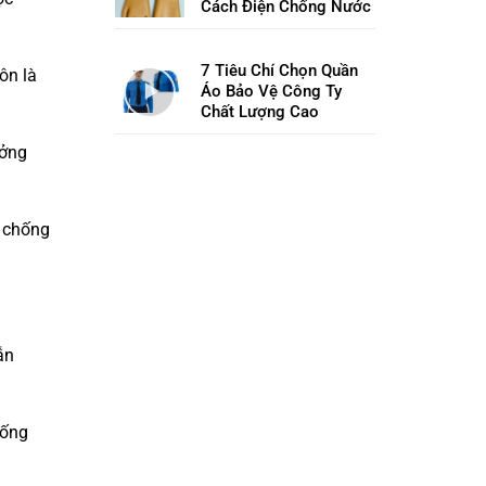
Cách Điện Chống Nước
7 Tiêu Chí Chọn Quần
ôn là
Áo Bảo Vệ Công Ty
Chất Lượng Cao
ưởng
y chống
ẫn
hống