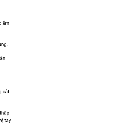
ặc ẩm
ùng.
oàn
g cắt
 thấp
vệ tay