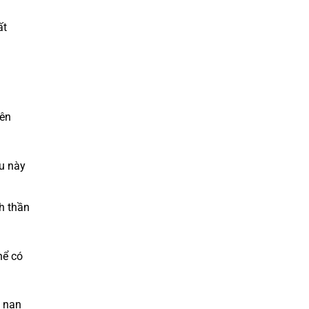
ất
iên
ều này
nh thần
hể có
i nạn