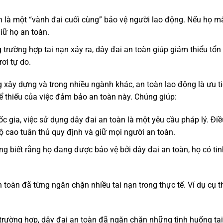
àn là một “vành đai cuối cùng” bảo vệ người lao động. Nếu họ m
iữ họ an toàn.
g trường hợp tai nạn xảy ra, dây đai an toàn giúp giảm thiểu tổn
ơi tự do.
g xây dựng và trong nhiều ngành khác, an toàn lao động là ưu t
ể thiếu của việc đảm bảo an toàn này. Chúng giúp:
ốc gia, việc sử dụng dây đai an toàn là một yêu cầu pháp lý. Đi
ộ cao tuân thủ quy định và giữ mọi người an toàn.
ộng biết rằng họ đang được bảo vệ bởi dây đai an toàn, họ có ti
n toàn đã từng ngăn chặn nhiều tai nạn trong thực tế. Ví dụ cụ t
 trường hợp, dây đai an toàn đã ngăn chặn những tình huống ta