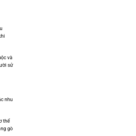
ịu
khi
uộc và
ười sử
ác nhu
ơ thể
ăng gò