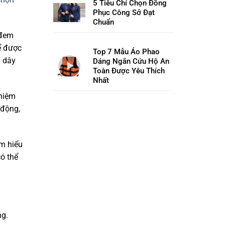
5 Tiêu Chí Chọn Đồng
Phục Công Sở Đạt
Chuẩn
 đem
ể được
Top 7 Mẫu Áo Phao
a dây
Dáng Ngắn Cứu Hộ An
Toàn Được Yêu Thích
Nhất
nhiệm
 động,
ìm hiểu
ó thể
ng.