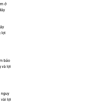
àm ở
dây
cậy
 lợi
ảm bảo
 và lợi
, nguy
vài lợi