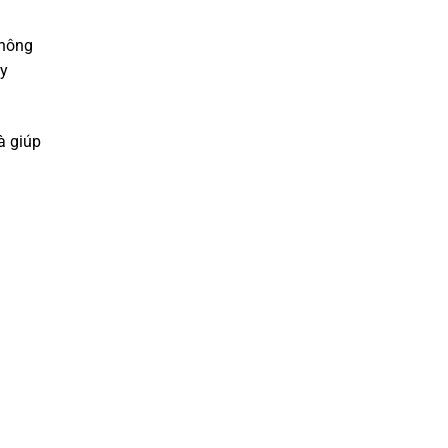
không
ày
à giúp