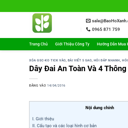
Bỏ
qua
nội
sale@BaoHoXanh
dung
0965 871 759
Trang Chủ
Giới Thiệu Công Ty
Hướng Dẫn Mua 
XÓA GSC-KO TICK VÀO
,
BÀI VIẾT 5 SAO
,
HỎI ĐÁP NHANH
,
HỎI
Dây Đai An Toàn Và 4 Thông
ĐĂNG VÀO
14/04/2016
Nội dung chính
I. Giới thiệu
II. Cấu tạo và các loại hình cơ bản