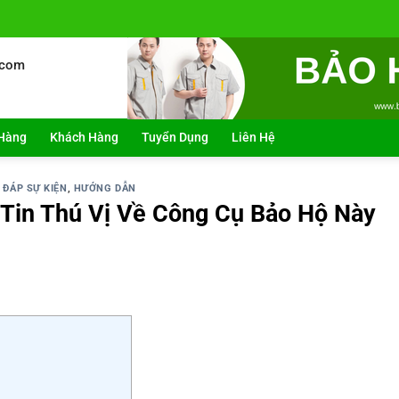
.com
Hàng
Khách Hàng
Tuyển Dụng
Liên Hệ
 ĐÁP SỰ KIỆN
,
HƯỚNG DẪN
 Tin Thú Vị Về Công Cụ Bảo Hộ Này