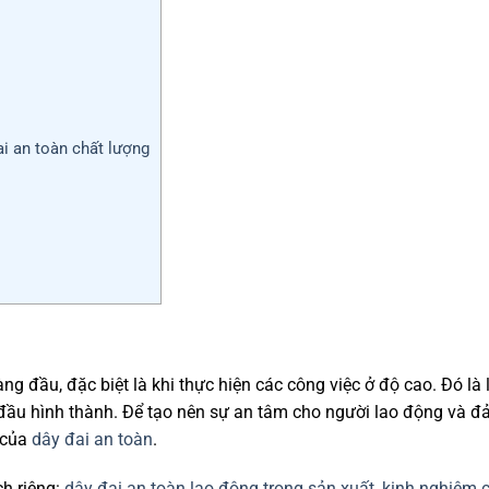
ai an toàn chất lượng
ng đầu, đặc biệt là khi thực hiện các công việc ở độ cao. Đó là
t đầu hình thành. Để tạo nên sự an tâm cho người lao động và 
ò của
dây đai an toàn
.
ch riêng:
dây đai an toàn lao động trong sản xuất
,
kinh nghiệm 