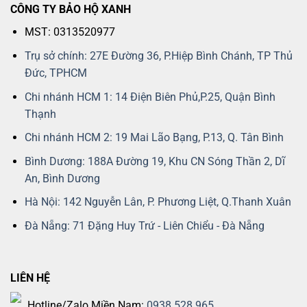
CÔNG TY BẢO HỘ XANH
MST: 0313520977
Trụ sở chính: 27E Đường 36, P.Hiệp Bình Chánh, TP Thủ
Đức, TPHCM
Chi nhánh HCM 1: 14 Điện Biên Phủ,P.25, Quận Bình
Thạnh
Chi nhánh HCM 2: 19 Mai Lão Bạng, P.13, Q. Tân Bình
Bình Dương: 188A Đường 19, Khu CN Sóng Thần 2, Dĩ
An, Bình Dương
Hà Nội: 142 Nguyễn Lân, P. Phương Liệt, Q.Thanh Xuân
Đà Nẵng: 71 Đặng Huy Trứ - Liên Chiểu - Đà Nẵng
LIÊN HỆ
Hotline/Zalo Miền Nam:
0938 528 965