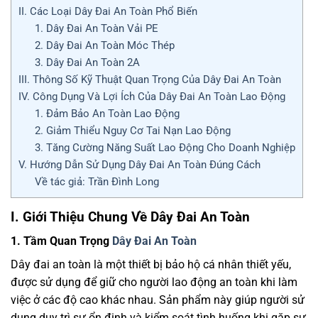
II. Các Loại Dây Đai An Toàn Phổ Biến
1. Dây Đai An Toàn Vải PE
2. Dây Đai An Toàn Móc Thép
3. Dây Đai An Toàn 2A
III. Thông Số Kỹ Thuật Quan Trọng Của Dây Đai An Toàn
IV. Công Dụng Và Lợi Ích Của Dây Đai An Toàn Lao Động
1. Đảm Bảo An Toàn Lao Động
2. Giảm Thiểu Nguy Cơ Tai Nạn Lao Động
3. Tăng Cường Năng Suất Lao Động Cho Doanh Nghiệp
V. Hướng Dẫn Sử Dụng Dây Đai An Toàn Đúng Cách
Về tác giả: Trần Đình Long
I. Giới Thiệu Chung Về Dây Đai An Toàn
1. Tầm Quan Trọng
Dây Đai An Toàn
Dây đai an toàn là một thiết bị bảo hộ cá nhân thiết yếu,
được sử dụng để giữ cho người lao động an toàn khi làm
việc ở các độ cao khác nhau. Sản phẩm này giúp người sử
dụng duy trì sự ổn định và kiểm soát tình huống khi gặp sự