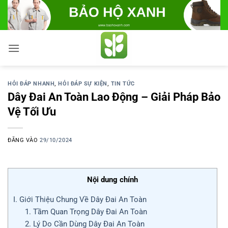
Bỏ
qua
nội
dung
HỎI ĐÁP NHANH
,
HỎI ĐÁP SỰ KIỆN
,
TIN TỨC
Dây Đai An Toàn Lao Động – Giải Pháp Bảo
Vệ Tối Ưu
ĐĂNG VÀO
29/10/2024
Nội dung chính
I. Giới Thiệu Chung Về Dây Đai An Toàn
1. Tầm Quan Trọng Dây Đai An Toàn
2. Lý Do Cần Dùng Dây Đai An Toàn