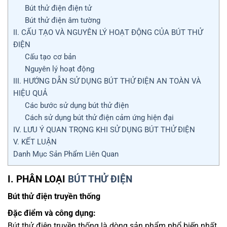
Bút thử điện điện tử
Bút thử điện âm tường
II. CẤU TẠO VÀ NGUYÊN LÝ HOẠT ĐỘNG CỦA BÚT THỬ
ĐIỆN
Cấu tạo cơ bản
Nguyên lý hoạt động
III. HƯỚNG DẪN SỬ DỤNG BÚT THỬ ĐIỆN AN TOÀN VÀ
HIỆU QUẢ
Các bước sử dụng bút thử điện
Cách sử dụng bút thử điện cảm ứng hiện đại
IV. LƯU Ý QUAN TRỌNG KHI SỬ DỤNG BÚT THỬ ĐIỆN
V. KẾT LUẬN
Danh Mục Sản Phẩm Liên Quan
I. PHÂN LOẠI
BÚT THỬ ĐIỆN
Bút thử điện truyền thống
Đặc điểm và công dụng:
Bút thử điện truyền thống là dòng sản phẩm phổ biến nhất,