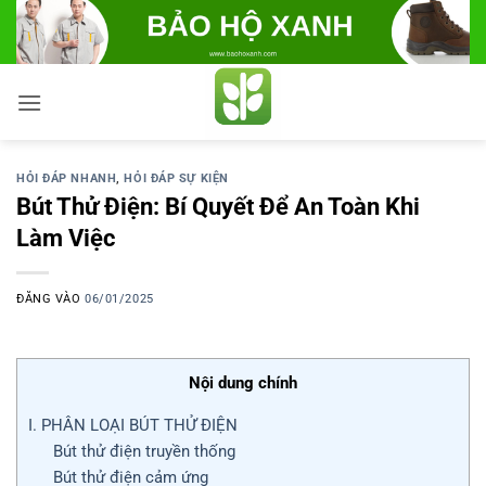
Bỏ
qua
nội
dung
HỎI ĐÁP NHANH
,
HỎI ĐÁP SỰ KIỆN
Bút Thử Điện: Bí Quyết Để An Toàn Khi
Làm Việc
ĐĂNG VÀO
06/01/2025
Nội dung chính
I. PHÂN LOẠI BÚT THỬ ĐIỆN
Bút thử điện truyền thống
Bút thử điện cảm ứng