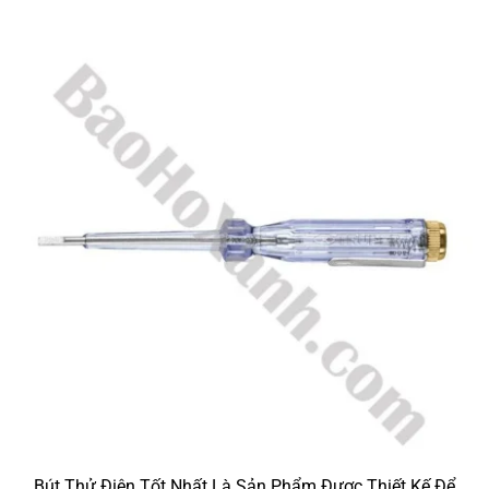
Bút Thử Điện Tốt Nhất Là Sản Phẩm Được Thiết Kế Để