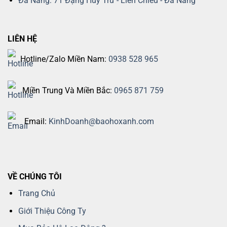
Đà Nẵng: 71 Đặng Huy Trứ - Liên Chiểu - Đà Nẵng
LIÊN HỆ
Hotline/Zalo Miền Nam:
0938 528 965
Miền Trung Và Miền Bắc:
0965 871 759
Email:
KinhDoanh@baohoxanh.com
VỀ CHÚNG TÔI
Trang Chủ
Giới Thiệu Công Ty