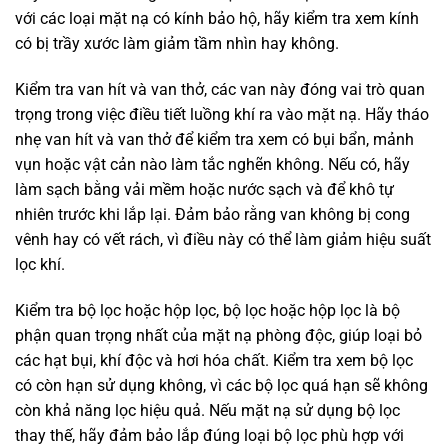
với các loại mặt nạ có kính bảo hộ, hãy kiểm tra xem kính
có bị trầy xước làm giảm tầm nhìn hay không.
Kiểm tra van hít và van thở, các van này đóng vai trò quan
trọng trong việc điều tiết luồng khí ra vào mặt nạ. Hãy tháo
nhẹ van hít và van thở để kiểm tra xem có bụi bẩn, mảnh
vụn hoặc vật cản nào làm tắc nghẽn không. Nếu có, hãy
làm sạch bằng vải mềm hoặc nước sạch và để khô tự
nhiên trước khi lắp lại. Đảm bảo rằng van không bị cong
vênh hay có vết rách, vì điều này có thể làm giảm hiệu suất
lọc khí.
Kiểm tra bộ lọc hoặc hộp lọc, bộ lọc hoặc hộp lọc là bộ
phận quan trọng nhất của mặt nạ phòng độc, giúp loại bỏ
các hạt bụi, khí độc và hơi hóa chất. Kiểm tra xem bộ lọc
có còn hạn sử dụng không, vì các bộ lọc quá hạn sẽ không
còn khả năng lọc hiệu quả. Nếu mặt nạ sử dụng bộ lọc
thay thế, hãy đảm bảo lắp đúng loại bộ lọc phù hợp với