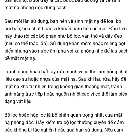
bẩn tích tụ. Dưới đây là các bước bảo dưỡng và vệ sinh
mặt nạ phòng độc đúng cách.
Sau mỗi lần sử dụng, bạn nên vệ sinh mặt nạ để loại bỏ
bụi bẩn, hóa chất hoặc vi khuẩn bám trên bề mặt. Đầu tiên,
hãy tháo rời các bộ phận như bộ lọc, van thở và dây đeo
(nếu có thể tháo lắp). Sử dụng khăn mềm hoặc miếng bọt
biển nhúng vào nước ấm pha với xà phòng nhẹ để lau sạch
bề mặt mặt nạ.
Tránh dùng hóa chất tẩy rửa mạnh vì có thể làm hỏng chất
liệu cao su hoặc nhựa của mặt nạ. Sau khi lau rửa, hãy để
mặt nạ khô tự nhiên trong không gian thoáng mát, tránh
ánh nắng trực tiếp hoặc nguồn nhiệt cao vì có thể làm biến
dạng vật liệu.
Bộ lọc hoặc hộp lọc là bộ phận quan trọng nhất của mặt
nạ phòng độc. Hãy kiểm tra bộ lọc thường xuyên để đảm
bảo không bị tắc nghẽn hoặc quá hạn sử dụng. Nếu cảm