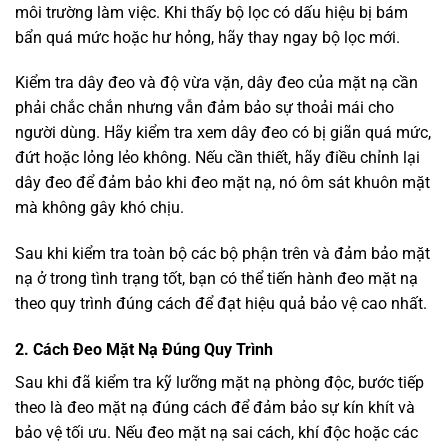
môi trường làm việc. Khi thấy bộ lọc có dấu hiệu bị bám
bẩn quá mức hoặc hư hỏng, hãy thay ngay bộ lọc mới.
Kiểm tra dây đeo và độ vừa vặn, dây đeo của mặt nạ cần
phải chắc chắn nhưng vẫn đảm bảo sự thoải mái cho
người dùng. Hãy kiểm tra xem dây đeo có bị giãn quá mức,
đứt hoặc lỏng lẻo không. Nếu cần thiết, hãy điều chỉnh lại
dây đeo để đảm bảo khi đeo mặt nạ, nó ôm sát khuôn mặt
mà không gây khó chịu.
Sau khi kiểm tra toàn bộ các bộ phận trên và đảm bảo mặt
nạ ở trong tình trạng tốt, bạn có thể tiến hành đeo mặt nạ
theo quy trình đúng cách để đạt hiệu quả bảo vệ cao nhất.
2. Cách Đeo Mặt Nạ Đúng Quy Trình
Sau khi đã kiểm tra kỹ lưỡng mặt nạ phòng độc, bước tiếp
theo là đeo mặt nạ đúng cách để đảm bảo sự kín khít và
bảo vệ tối ưu. Nếu đeo mặt nạ sai cách, khí độc hoặc các