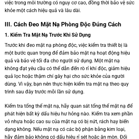
việc trong môi trường có nguy cơ cao, đồng thời bảo vệ sức
khỏe một cách hiệu quả và lâu dài.
III. Cách Đeo Mặt Nạ Phòng Độc Đúng Cách
1. Kiểm Tra Mặt Nạ Trước Khi Sử Dụng
Trước khi đeo mặt nạ phòng độc, việc kiểm tra thiết bị là
một bước quan trọng để đảm bảo mặt nạ hoạt động hiệu
quả và bảo vệ tối đa cho người sử dụng. Một mặt nạ
không đạt yêu cầu có thể dẫn đến rò rỉ khí độc, giảm hiệu
quả lọc hoặc thậm chí gây hại cho sức khỏe của người
dùng. Vì vậy, bạn nên thực hiện kiểm tra mặt nạ theo quy
trình sau đây trước mỗi lần sử dụng.
Kiểm tra tổng thể mặt nạ, hãy quan sát tổng thể mặt nạ để
phát hiện bất kỳ dấu hiệu hư hỏng nào. Kiểm tra xem phần
vỏ nhựa hoặc cao su của mặt nạ có bị nứt, rách hay biến
dạng không. Nếu mặt nạ có các bộ phận bằng kim loại,
hãy đảm bảo không có dấu hiệu rỉ sét hoặc ăn mòn. Đối