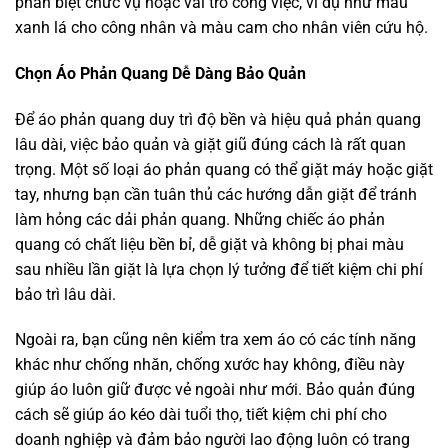
phân biệt chức vụ hoặc vai trò công việc, ví dụ như màu
xanh lá cho công nhân và màu cam cho nhân viên cứu hộ.
Chọn Áo Phản Quang Dễ Dàng Bảo Quản
Để áo phản quang duy trì độ bền và hiệu quả phản quang
lâu dài, việc bảo quản và giặt giũ đúng cách là rất quan
trọng. Một số loại áo phản quang có thể giặt máy hoặc giặt
tay, nhưng bạn cần tuân thủ các hướng dẫn giặt để tránh
làm hỏng các dải phản quang. Những chiếc áo phản
quang có chất liệu bền bỉ, dễ giặt và không bị phai màu
sau nhiều lần giặt là lựa chọn lý tưởng để tiết kiệm chi phí
bảo trì lâu dài.
Ngoài ra, bạn cũng nên kiểm tra xem áo có các tính năng
khác như chống nhăn, chống xước hay không, điều này
giúp áo luôn giữ được vẻ ngoài như mới. Bảo quản đúng
cách sẽ giúp áo kéo dài tuổi thọ, tiết kiệm chi phí cho
doanh nghiệp và đảm bảo người lao động luôn có trang