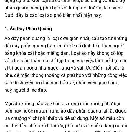
dụng cụ thể. Mỗi loại sẽ có chất liệu, kiểu dáng và mức độ
phản quang riêng, phù hợp với từng môi trường làm việc.
Dưới đây là các loại áo phổ biến nhất hiện nay.
1. Áo Dây Phản Quang
Áo dây phản quang là loại đơn giản nhất, cấu tạo từ những
dải dây phản quang bản lớn được cố định trên thân người
bằng khóa cài hoặc miếng dán. Loại áo này không có lớp
vải che toàn thân mà chỉ tập trung vào việc làm nổi bật các
vị trí quan trọng như ngực, lưng và vai. Ưu điểm nổi bật là
nhẹ, dễ mặc, thông thoáng và phù hợp với những công việc
cần di chuyển liên tục như bảo vệ, nhân viên giao hàng,
hay người đi xe đạp.
Mặc dù không bảo vệ khỏi tác động môi trường như bụi
bẩn hay nước mưa, nhưng áo dây phản quang lại rất được
ưa chuộng vì chi phí thấp và dễ sử dụng. Một số mẫu còn
có thể điều chỉnh kích thước, phù hợp với nhiều dáng người