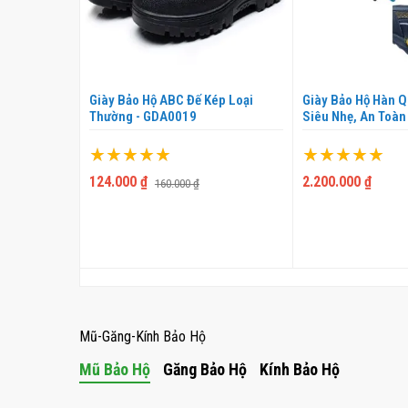
aptor Cổ
Giày Bảo Hộ ABC Đế Kép Loại
Giày Bảo Hộ Hàn Q
Thường - GDA0019
Siêu Nhẹ, An Toàn
Xếp hạng:
Xếp hạng:
100%
100%
124.000 ₫
2.200.000 ₫
160.000 ₫
THÊM VÀO GIỎ
THÊM 
 GIỎ
Mũ-Găng-Kính Bảo Hộ
Mũ Bảo Hộ
Găng Bảo Hộ
Kính Bảo Hộ