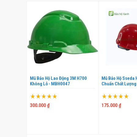
Lao Động
Mũ Bảo Hộ Lao Động 3M H700
Mũ Bảo Hộ Sseda 
0009
Không Lỗ - MBH0047
Chuẩn Chất Lượng
Xếp hạng:
Xếp hạng:
100%
100%
300.000 ₫
175.000 ₫
 GIỎ
THÊM VÀO GIỎ
THÊM 