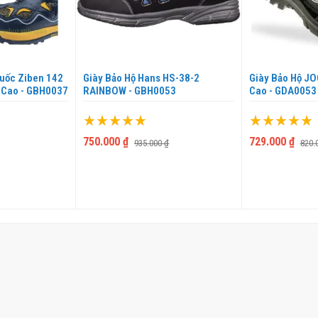
uốc Ziben 142
Giày Bảo Hộ Hans HS-38-2
Giày Bảo Hộ J
 Cao - GBH0037
RAINBOW - GBH0053
Cao - GDA0053
Xếp hạng:
Xếp hạng:
100%
100%
750.000 ₫
729.000 ₫
935.000 ₫
820.
VÀO GIỎ
THÊM VÀO GIỎ
THÊ