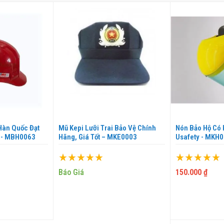
Hàn Quốc Đạt
Mũ Kepi Lưỡi Trai Bảo Vệ Chính
Nón Bảo Hộ Có 
 - MBH0063
Hãng, Giá Tốt – MKE0003
Usafety - MKH
Xếp hạng:
Xếp hạng:
100%
100%
Báo Giá
150.000 ₫
VÀO GIỎ
THÊ
THÊM VÀO GIỎ