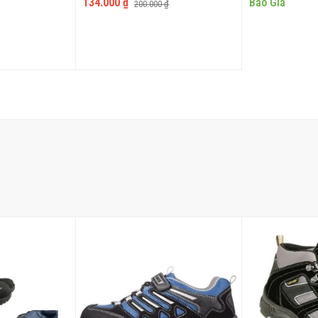
134.000 ₫
Báo Giá
200.000 ₫
VÀO GIỎ
THÊM VÀO GIỎ
THÊ