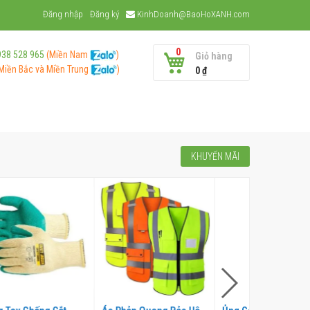
Đăng nhập
Đăng ký
KinhDoanh@BaoHoXANH.com
0
938 528 965
(Miền Nam
)
Giỏ hàng
Miền Bắc và
Miền Trung
)
0 ₫
KHUYẾN MÃI