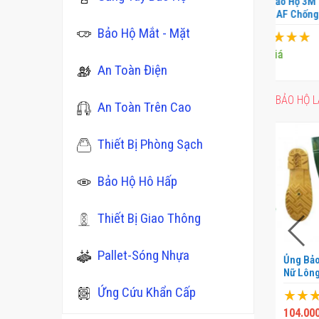
Bộ Ứng 
Giày Bảo Hộ Hàn Quốc
Kính Bảo Hộ 3M
Chất 24
 Cao
Hans HS-77-SF Cao Cấp
SF401AF Chống Bụi
0004
- GBH0063
Chống Tia UV –
Bảo Hộ Mắt - Mặt
Xếp hạ
Xếp hạng:
Xếp hạng:
KBH0107
100%
Báo Gi
100%
1.050.000 ₫
100%
Báo Giá
1.320.000 ₫
An Toàn Điện
BẢO HỘ 
An Toàn Trên Cao
Thiết Bị Phòng Sạch
Bảo Hộ Hô Hấp
Thiết Bị Giao Thông
Pallet-Sóng Nhựa
Giày Bả
3M
Mũ Bảo Hộ Lao Động 3M
Ủng Bảo Hộ Màu Bộ Đội
DRAGON
H700 Không Lỗ -
Nữ Lông Dây HOA SAN -
Lượng 
MBH0047
UCS0042
Ứng Cứu Khẩn Cấp
Xếp hạ
Xếp hạng:
Xếp hạng:
100%
340.00
100%
300.000 ₫
100%
104.000 ₫
110.000 ₫