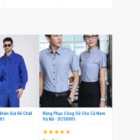
hân Giá Rẻ Chất
Đồng Phục Công Sở Cho Cả Nam
Đồng Phục T
001
Và Nữ - DCS0001
Chống Tĩnh 
Xếp hạng:
Xếp hạng:
100%
100%