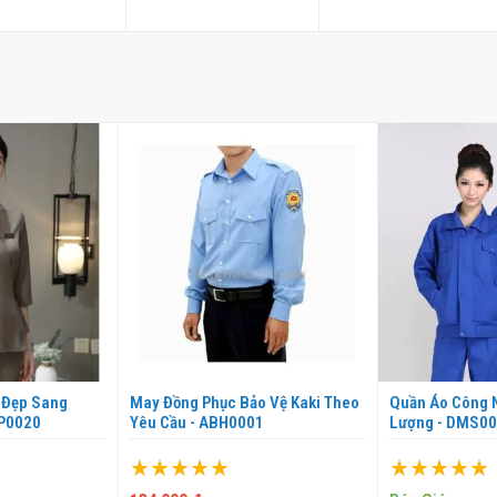
 Đẹp Sang
May Đồng Phục Bảo Vệ Kaki Theo
Quần Áo Công N
SP0020
Yêu Cầu - ABH0001
Lượng - DMS0
Xếp hạng:
Xếp hạng:
100%
100%