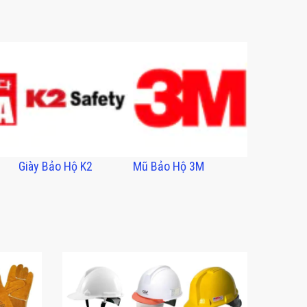
Giày Bảo Hộ K2
Mũ Bảo Hộ 3M
Ủng Thùy D