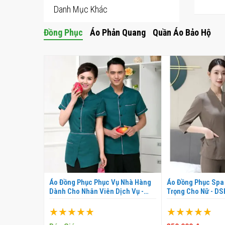
Danh Mục Khác
Đồng Phục
Áo Phản Quang
Quần Áo Bảo Hộ
Cao Cấp
Áo Đồng Phục Phục Vụ Nhà Hàng
Áo Đồng Phục Spa
 - DMS0007
Dành Cho Nhân Viên Dịch Vụ -
Trọng Cho Nữ - D
DNK0008
Xếp hạng:
Xếp hạng:
100%
100%