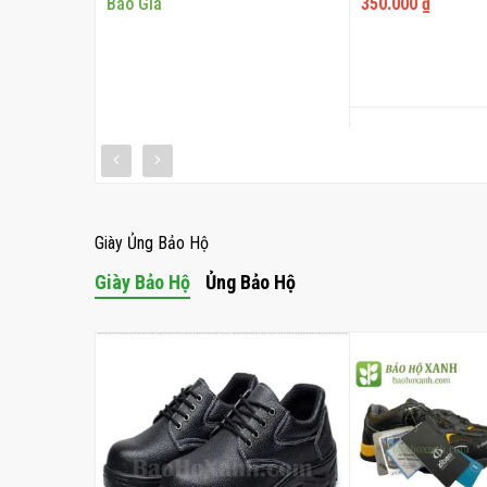
Báo Giá
350.000 ₫
THÊM 
 GIỎ
THÊM VÀO GIỎ
Giày Ủng Bảo Hộ
Giày Bảo Hộ
Ủng Bảo Hộ