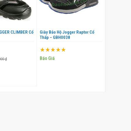
OGGER CLIMBER Cổ
Giày Bảo Hộ Jogger Raptor Cổ
Giày Bảo Hộ
Thấp – GBH0038
Thường - G
Xếp hạng:
Xếp hạng:
100%
100%
Báo Giá
124.000 ₫
000 ₫
1
M VÀO GIỎ
THÊM VÀO GIỎ