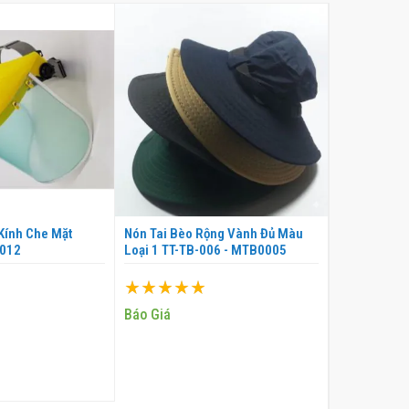
Kính Che Mặt
Nón Tai Bèo Rộng Vành Đủ Màu
Vành Gắn Mũ
0012
Loại 1 TT-TB-006 - MTB0005
Giúp Che N
Xếp hạng:
Xếp hạng:
100%
100%
Báo Giá
40.000 ₫
M VÀO GIỎ
THÊM VÀO GIỎ